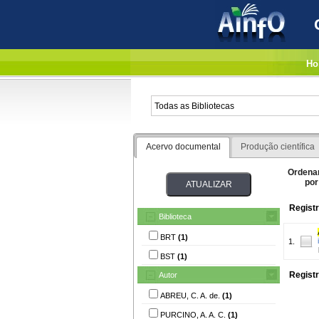
Ho
Acervo documental
Produção científica
Ordena
por
Registr
Biblioteca
BRT
(1)
1.
BST
(1)
Registr
Autor
ABREU, C. A. de.
(1)
PURCINO, A. A. C.
(1)