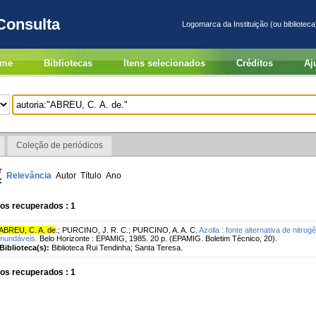
Consulta
Logomarca da Instituição (ou biblioteca
me
Bibliotecas
Itens selecionados
Créditos
Aj
Coleção de periódicos
r
Relevância
Autor
Título
Ano
:
os recuperados : 1
ABREU, C. A. de
.
;
PURCINO, J. R. C.
;
PURCINO, A. A. C.
Azolla : fonte alternativa de nitro
inundáveis.
Belo Horizonte : EPAMIG, 1985. 20 p. (EPAMIG. Boletim Técnico, 20).
Biblioteca(s):
Biblioteca Rui Tendinha; Santa Teresa.
os recuperados : 1