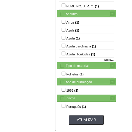
PURCINO, J. R. C.
(1)
Assunto
Arroz
(1)
Azola
(1)
Azolla
(1)
Azolla caroliniana
(1)
Azolla filiculoides
(1)
Mais...
Tipo do material
Folhetos
(1)
Ano de publicação
1985
(1)
Idioma
Português
(1)