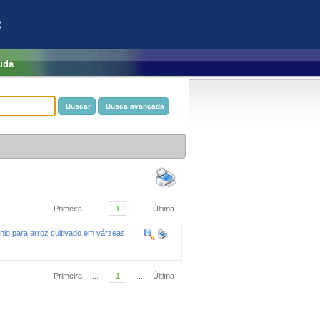
)
uda
Primeira
...
1
...
Última
gênio para arroz cultivado em várzeas
Primeira
...
1
...
Última