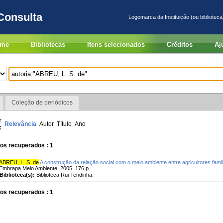
Consulta
Logomarca da Instituição (ou biblioteca
me
Bibliotecas
Itens selecionados
Créditos
Aj
Coleção de periódicos
r
Relevância
Autor
Título
Ano
:
os recuperados : 1
ABREU, L. S. de
A construção da relação social com o meio ambiente entre agricultores famil
Embrapa Meio Ambiente, 2005. 176 p.
Biblioteca(s):
Biblioteca Rui Tendinha.
os recuperados : 1