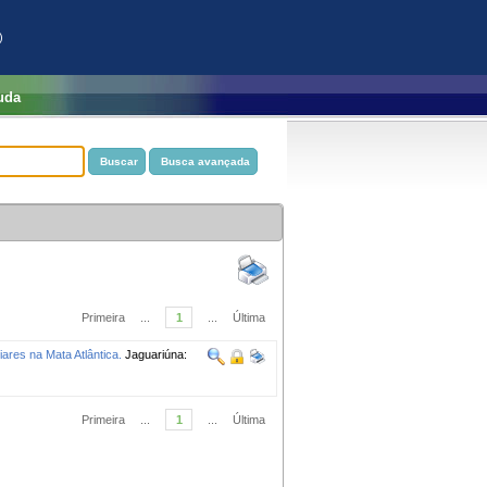
)
uda
Primeira
...
1
...
Última
iares na Mata Atlântica.
Jaguariúna:
Primeira
...
1
...
Última