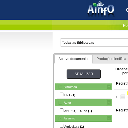
Ho
Acervo documental
Produção científica
Ordena
por
Registr
Biblioteca
BRT
(1)
1.
Autor
Registr
ABREU, L. S. de
(1)
Assunto
Agricultura
(1)