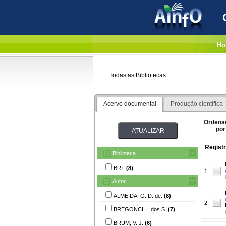
Ho
Acervo documental
Produção científica
Ordena
por
Registr
Biblioteca
BRT
(8)
1.
Autor
ALMEIDA, G. D. de.
(8)
2.
BREGONCI, I. dos S.
(7)
BRUM, V. J.
(6)