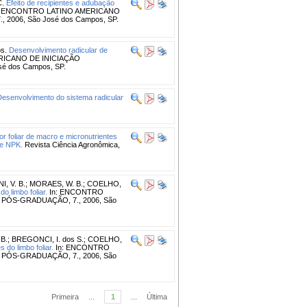
.
Efeito de recipientes e adubação
: ENCONTRO LATINO AMERICANO
2006, São José dos Campos, SP.
os.
Desenvolvimento radicular de
RICANO DE INICIAÇÃO
é dos Campos, SP.
Desenvolvimento do sistema radicular
or foliar de macro e micronutrientes
de NPK.
Revista Ciência Agronômica,
I, V. B.
;
MORAES, W. B.
;
COELHO,
o limbo foliar.
In: ENCONTRO
PÓS-GRADUAÇÃO, 7., 2006, São
B.
;
BREGONCI, I. dos S.
;
COELHO,
 do limbo foliar.
In: ENCONTRO
PÓS-GRADUAÇÃO, 7., 2006, São
Primeira
...
1
...
Última