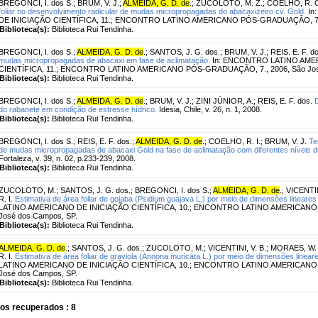
BREGONCI, I. dos S.
;
BRUM, V. J.
;
ALMEIDA, G. D. de
.
;
ZUCOLOTO, M. Z.
;
COELHO, R. C
foliar no desenvolvimento radicular de mudas micropropagadas do abacaxizeiro cv. Gold.
In
DE INICIAÇÃO CIENTÍFICA, 11.; ENCONTRO LATINO AMERICANO PÓS-GRADUAÇÃO, 7., 
Biblioteca(s):
Biblioteca Rui Tendinha.
BREGONCI, I. dos S.
;
ALMEIDA, G. D. de
.
;
SANTOS, J. G. dos.
;
BRUM, V. J.
;
REIS. E. F. d
mudas micropropagadas de abacaxi em fase de aclimatação.
In: ENCONTRO LATINO AME
CIENTÍFICA, 11.; ENCONTRO LATINO AMERICANO PÓS-GRADUAÇÃO, 7., 2006, São Jos
Biblioteca(s):
Biblioteca Rui Tendinha.
BREGONCI, I. dos S.
;
ALMEIDA, G. D. de
.
;
BRUM, V. J.
;
ZINI JÚNIOR, A.
;
REIS, E. F. dos.
do rabanete em condição de estresse hídrico.
Idesia, Chile, v. 26, n. 1, 2008.
Biblioteca(s):
Biblioteca Rui Tendinha.
BREGONCI, I. dos S.
;
REIS, E. F. dos.
;
ALMEIDA, G. D. de
.
;
COELHO, R. I.
;
BRUM, V. J.
Te
de mudas micropropagadas de abacaxi Gold na fase de aclimatação com diferentes níveis 
Fortaleza, v. 39, n. 02, p.233-239, 2008.
Biblioteca(s):
Biblioteca Rui Tendinha.
ZUCOLOTO, M.
;
SANTOS, J. G. dos.
;
BREGONCI, I. dos S.
;
ALMEIDA, G. D. de
.
;
VICENTIN
R. I.
Estimativa de área foliar de goiaba (Psidium guajava L.) por meio de dimensões lineares d
LATINO AMERICANO DE INICIAÇÃO CIENTÍFICA, 10.; ENCONTRO LATINO AMERICANO 
José dos Campos, SP.
Biblioteca(s):
Biblioteca Rui Tendinha.
ALMEIDA, G. D. de
.
;
SANTOS, J. G. dos.
;
ZUCOLOTO, M.
;
VICENTINI, V. B.
;
MORAES, W. 
R. I.
Estimativa de área foliar de graviola (Annona muricata L.) por meio de dimensões lineares
LATINO AMERICANO DE INICIAÇÃO CIENTÍFICA, 10.; ENCONTRO LATINO AMERICANO 
José dos Campos, SP.
Biblioteca(s):
Biblioteca Rui Tendinha.
os recuperados : 8