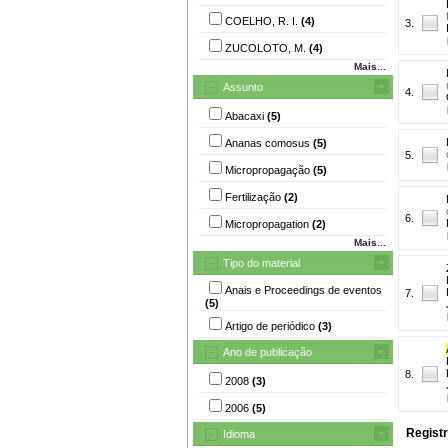
COELHO, R. I.
(4)
3.
ZUCOLOTO, M.
(4)
Mais...
Assunto
4.
Abacaxi
(5)
Ananas comosus
(5)
5.
Micropropagação
(5)
Fertilização
(2)
6.
Micropropagation
(2)
Mais...
Tipo do material
Anais e Proceedings de eventos
7.
(5)
Artigo de periódico
(3)
Ano de publicação
8.
2008
(3)
2006
(5)
Registr
Idioma