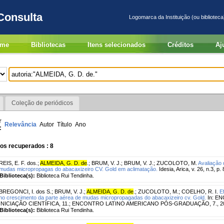
Consulta
Logomarca da Instituição (ou biblioteca
me
Bibliotecas
Itens selecionados
Créditos
Aj
Coleção de periódicos
r
Relevância
Autor
Título
Ano
:
os recuperados : 8
REIS, E. F. dos.
;
ALMEIDA, G. D. de
.
;
BRUM, V. J.
;
BRUM, V. J.
;
ZUCOLOTO, M.
Avaliação 
mudas micropropagas do abacaxizeiro CV. Gold em aclimatação.
Idesia, Arica, v. 26, n.3, p.
Biblioteca(s):
Biblioteca Rui Tendinha.
BREGONCI, I. dos S.
;
BRUM, V. J.
;
ALMEIDA, G. D. de
.
;
ZUCOLOTO, M.
;
COELHO, R. I.
E
no crescimento da parte aérea de mudas micropropagadas do abacaxizeiro cv. Gold.
In: E
INICIAÇÃO CIENTÍFICA, 11.; ENCONTRO LATINO AMERICANO PÓS-GRADUAÇÃO, 7., 200
Biblioteca(s):
Biblioteca Rui Tendinha.