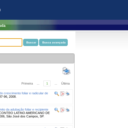
)
uda
Primeira
...
1
...
Última
do crescimento foliar e radicular de
 87-96, 2008.
feito da adubação foliar e recipiente
NCONTRO LATINO AMERICANO DE
6, São José dos Campos, SP.