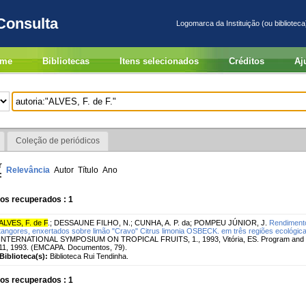
Consulta
Logomarca da Instituição (ou biblioteca
me
Bibliotecas
Itens selecionados
Créditos
Aj
Coleção de periódicos
r
Relevância
Autor
Título
Ano
:
os recuperados : 1
ALVES, F. de F
.
;
DESSAUNE FILHO, N.
;
CUNHA, A. P. da
;
POMPEU JÚNIOR, J.
Rendimento
tangores, enxertados sobre limão "Cravo" Citrus limonia OSBECK. em três regiões ecológica
INTERNATIONAL SYMPOSIUM ON TROPICAL FRUITS, 1., 1993, Vitória, ES. Program and abs
11, 1993. (EMCAPA. Documentos, 79).
Biblioteca(s):
Biblioteca Rui Tendinha.
os recuperados : 1