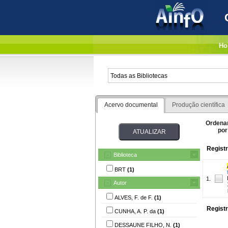
Ho
Acervo documental
Produção científica
Ordena
por
Registr
Biblioteca
BRT
(1)
1.
Autor
ALVES, F. de F.
(1)
Registr
CUNHA, A. P. da
(1)
DESSAUNE FILHO, N.
(1)