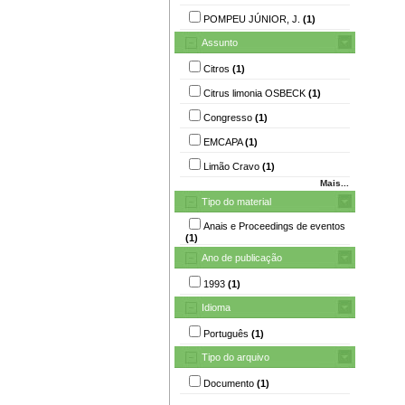
POMPEU JÚNIOR, J.
(1)
Assunto
Citros
(1)
Citrus limonia OSBECK
(1)
Congresso
(1)
EMCAPA
(1)
Limão Cravo
(1)
Mais...
Tipo do material
Anais e Proceedings de eventos
(1)
Ano de publicação
1993
(1)
Idioma
Português
(1)
Tipo do arquivo
Documento
(1)