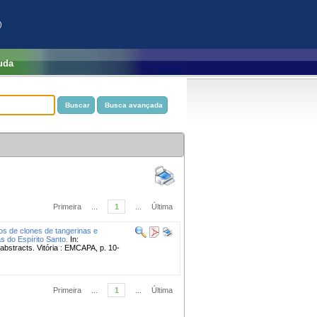
)
uda
Primeira
...
1
...
Última
s de clones de tangerinas e
s do Espírito Santo.
In:
tracts. Vitória : EMCAPA, p. 10-
Primeira
...
1
...
Última