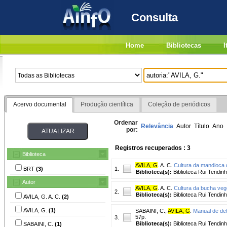
Consulta
Home
Bibliotecas
I
Acervo documental
Produção científica
Coleção de periódicos
Ordenar
Relevância
Autor
Título
Ano
por:
Registros recuperados : 3
Biblioteca
AVILA, G
. A. C.
Cultura da mandioca
BRT
(3)
1.
Biblioteca(s):
Biblioteca Rui Tendinh
Autor
AVILA, G
. A. C.
Cultura da bucha vege
2.
Biblioteca(s):
Biblioteca Rui Tendinh
AVILA, G. A. C.
(2)
AVILA, G.
(1)
SABAINI, C.
;
AVILA, G
.
Manual de dete
57p.
3.
Biblioteca(s):
Biblioteca Rui Tendinh
SABAINI, C.
(1)