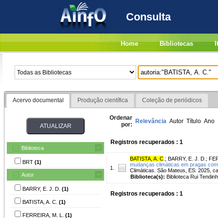
Consulta
Home
Bibliotecas
I
Acervo documental
Produção científica
Coleção de periódicos
Ordenar
Relevância
Autor
Título
Ano
por:
Registros recuperados : 1
Biblioteca
BATISTA, A. C
.
;
BARRY, E. J. D.
;
FER
BRT
(1)
mudanças climáticas em pragas com
1.
Climáticas. São Mateus, ES: 2025, ca
Autor
Biblioteca(s):
Biblioteca Rui Tendinh
BARRY, E. J. D.
(1)
Registros recuperados : 1
BATISTA, A. C.
(1)
FERREIRA, M. L.
(1)