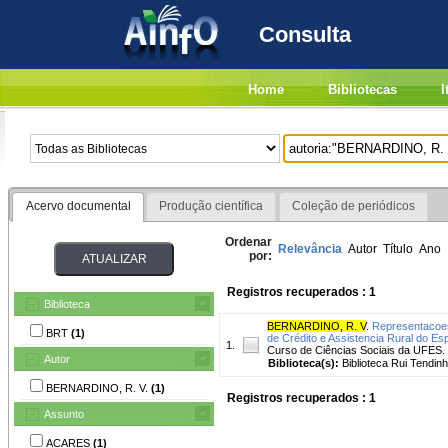
Consulta
Home
Bibliotecas
I
Acervo documental
Produção científica
Coleção de periódicos
Ordenar
Relevância
Autor
Título
Ano
por:
Registros recuperados : 1
Biblioteca
BERNARDINO, R. V
.
Representacoes
BRT
(1)
de Crédito e Assistencia Rural do Es
1.
Curso de Ciências Sociais da UFES. Or
Autor
Biblioteca(s):
Biblioteca Rui Tendinh
BERNARDINO, R. V.
(1)
Registros recuperados : 1
Assunto
ACARES
(1)