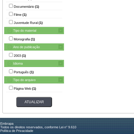
Documentário
(1)
Filme
(1)
Juventude Rural
(1)
Tipo do material
Monografia
(1)
Ano de publicação
2003
(1)
Idioma
Português
(1)
Tipo do arquivo
Página Web
(1)
Embrapa
Todos os direitos reservados, conforme Lei n° 9.610
Política de Privacidade