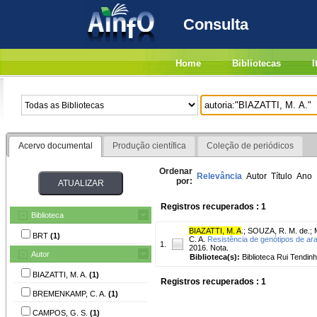
Consulta
Home
Bibliotecas
I
Acervo documental
Produção científica
Coleção de periódicos
Ordenar
Relevância
Autor
Título
Ano
por:
Registros recuperados : 1
Biblioteca
BIAZATTI, M. A
.
;
SOUZA, R. M. de.
;
BRT
(1)
C. A.
Resistência de genótipos de ara
1.
2016. Nota.
Autor
Biblioteca(s):
Biblioteca Rui Tendinh
BIAZATTI, M. A.
(1)
Registros recuperados : 1
BREMENKAMP, C. A.
(1)
CAMPOS, G. S.
(1)