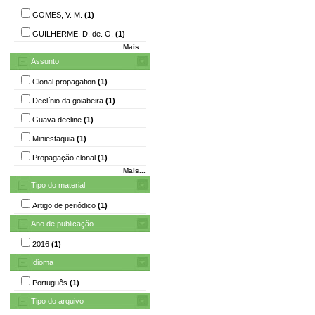
GOMES, V. M.
(1)
GUILHERME, D. de. O.
(1)
Mais...
Assunto
Clonal propagation
(1)
Declínio da goiabeira
(1)
Guava decline
(1)
Miniestaquia
(1)
Propagação clonal
(1)
Mais...
Tipo do material
Artigo de periódico
(1)
Ano de publicação
2016
(1)
Idioma
Português
(1)
Tipo do arquivo