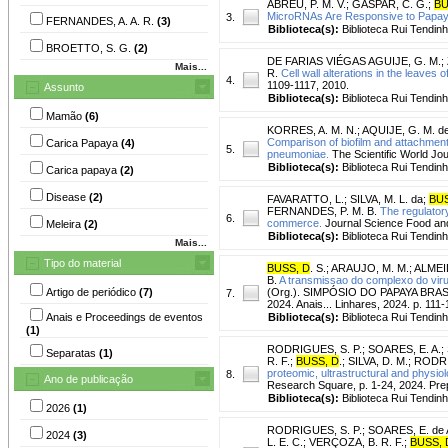
ABREU, P. M. V.
;
GASPAR, C. G.
;
BU
MicroRNAs Are Responsive to Papaya 
3.
FERNANDES, A. A. R.
(3)
Biblioteca(s):
Biblioteca Rui Tendinh
BROETTO, S. G.
(2)
DE FARIAS VIÉGAS AGUIJE, G. M.
;
Mais...
R.
Cell wall alterations in the leaves 
4.
1109-1117, 2010.
Assunto
Biblioteca(s):
Biblioteca Rui Tendinh
Mamão
(6)
KORRES, A. M. N.
;
AQUIJE, G. M. de
Comparison of biofilm and attachment
Carica Papaya
(4)
5.
pneumoniae.
The Scientific World Jour
Biblioteca(s):
Biblioteca Rui Tendinh
Carica papaya
(2)
Disease
(2)
FAVARATTO, L.
;
SILVA, M. L. da
;
BUS
FERNANDES, P. M. B.
The regulator
6.
commerce.
Journal Science Food and
Meleira
(2)
Biblioteca(s):
Biblioteca Rui Tendinh
Mais...
Tipo do material
BUSS, D
. S.
;
ARAUJO, M. M.
;
ALMEID
B.
A transmissao do complexo do vir
Artigo de periódico
(7)
(Org.). SIMPÓSIO DO PAPAYA BRASILEI
7.
2024. Anais... Linhares, 2024. p. 111-
Anais e Proceedings de eventos
Biblioteca(s):
Biblioteca Rui Tendinh
(1)
RODRIGUES, S. P.
;
SOARES, E. A.
;
Separatas
(1)
R. F.
;
BUSS, D
.
;
SILVA, D. M.
;
RODRI
proteomic, ultrastructural and physio
8.
Ano de publicação
Research Square, p. 1-24, 2024. Prep
Biblioteca(s):
Biblioteca Rui Tendinh
2026
(1)
RODRIGUES, S. P.
;
SOARES, E. de 
2024
(3)
L. E. C.
;
VERÇOZA, B. R. F.
;
BUSS, 