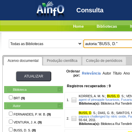
Consulta
Home
Bibliotecas
I
Acervo documental
Produção científica
Coleção de periódicos
Ordenar
Relevância
Autor
Título
Ano
por:
Registros recuperados : 9
Biblioteca
KORRES, A. M. N.
;
BUSS, D
. S.
;
VEN
BRT
(9)
agent of pineapple fusariosis, Fusari
1.
Biblioteca(s):
Biblioteca Rui Tendinh
Autor
BUSS, D
. S.
;
DIAS, G. B.
;
SANTOS, M
FERNANDES, P. M. B.
(9)
papaya challenged by nitric oxide, 
2.
55-64, 2011.
VENTURA, J. A.
(9)
Biblioteca(s):
Biblioteca Rui Tendinh
BUSS, D. S.
(8)