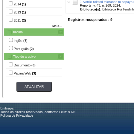
Juvenile-related tolerance to papaya 
9.
2014
(1)
Reports, v. 43, n. 269, 2024.
Biblioteca(s):
Biblioteca Rui Tendinh
2013
(1)
Registros recuperados : 9
2011
(2)
Mais...
Idioma
Inglês
(7)
Português
(2)
Tipo do arquivo
Documento
(6)
Página Web
(3)
Embrapa
Todos os direitos reservados, conforme Lei n° 9.610
Política de Privacidade