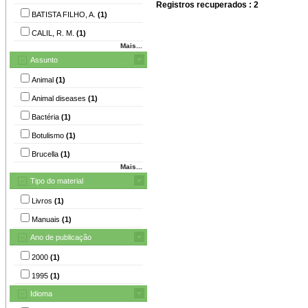
Registros recuperados : 2
BATISTA FILHO, A.
(1)
CALIL, R. M.
(1)
Mais...
Assunto
Animal
(1)
Animal diseases
(1)
Bactéria
(1)
Botulismo
(1)
Brucella
(1)
Mais...
Tipo do material
Livros
(1)
Manuais
(1)
Ano de publicação
2000
(1)
1995
(1)
Idioma