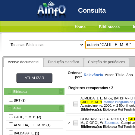
Consulta
Home
Bibliotecas
I
Acervo documental
Produção científica
Coleção de periódicos
Ordenar
Relevância
Autor
Título
Ano
por:
Registros recuperados : 2
Biblioteca
ALMEIDA, J. E. M. de
;
BATISTA FILH
BRT
(2)
CALIL, E. M. B
.
Manejo integrado de
1.
Abastecimento, 2000. v. 2 50p. il. col
Autor
Biblioteca(s):
Biblioteca Rui Tendinh
CALIL, E. M. B.
(2)
GONCALVES, C. A.
;
ROXO, E.
;
CALI
M.
;
GIORGI, W.
Zoonoses.
Campinas,
2.
ALMEIDA, J. E. M. de
(1)
Biblioteca(s):
Biblioteca Rui Tendinh
BALDASSI, L.
(1)