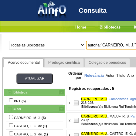
Consulta
Home
Bibliotecas
I
Acervo documental
Produção científica
Coleção de periódicos
Ordenar
Relevância
Autor
Título
Ano
por:
Registros recuperados : 5
Biblioteca
CARNEIRO, M. J
.
Camponeses, agricu
BRT
(5)
213-225.
1.
Biblioteca(s):
Biblioteca Rui Tendinh
Autor
CARNEIRO, M. J
.
;
MALUF, R. S.
Par
CARNEIRO, M. J.
(5)
230 p.
2.
Biblioteca(s):
Biblioteca Rui Tendinh
CASTRO, E. G. de
(1)
CARNEIRO, M. J
.
;
CASTRO, E. G. d
CASTRO, E. G. de.
(1)
3.