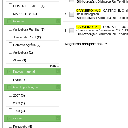
Biblioteca(s):
Biblioteca Rui Tendinh
COSTA, L. F. de C.
(1)
CARNEIRO, M. J
.
;
CASTRO, E. G. de
MALUF, R. S.
(1)
Inclui bibliografia.
4.
Biblioteca(s):
Biblioteca Rui Tendinh
Assunto
CARNEIRO, M. J
.
;
COSTA, L. F. de C
Agricultura Familiar
(2)
Comunicação e Assessoria, 2007. 136 
5.
Biblioteca(s):
Biblioteca Rui Tendinh
Juventude Rural
(2)
Registros recuperados : 5
Reforma Agrária
(2)
Agricultura
(1)
Aldeia
(1)
Mais...
Tipo do material
Livros
(5)
Ano de publicação
2007
(3)
2003
(1)
1998
(1)
Idioma
Português
(5)