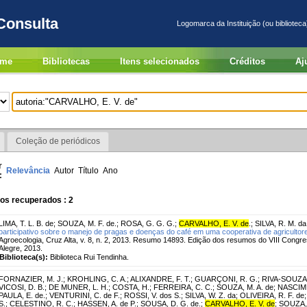
Consulta
Logomarca da Instituição (ou biblioteca
me
Bibliotecas
Itens selecionados
Créditos
Aj
Coleção de periódicos
r
Relevância
Autor
Título
Ano
:
os recuperados : 2
LIMA, T. L. B. de
;
SOUZA, M. F. de.
;
ROSA, G. G. G.
;
CARVALHO, E. V. de
.
;
SILVA, R. M. da
participativo sobre o manejo de pragas e doenças do café em uma cooperativa de agricultore
Agroecologia, Cruz Alta, v. 8, n. 2, 2013. Resumo 14893. Edição dos resumos do VIII Congres
Alegre, 2013.
Biblioteca(s):
Biblioteca Rui Tendinha.
FORNAZIER, M. J.
;
KROHLING, C. A.
;
ALIXANDRE, F. T.
;
GUARÇONI, R. G.
;
RIVA-SOUZA,
VICOSI, D. B.
;
DE MUNER, L. H.
;
COSTA, H.
;
FERREIRA, C. C.
;
SOUZA, M. A. de
;
NASCIME
PAULA, E. de.
;
VENTURINI, C. de F.
;
ROSSI, V. dos S.
;
SILVA, W. Z. da
;
OLIVEIRA, R. F. de
S.
;
CELESTINO, R. C.
;
HASSEN, A. de P.
;
SOUSA, D. G. de.
;
CARVALHO, E. V. de
;
SOUZA, 