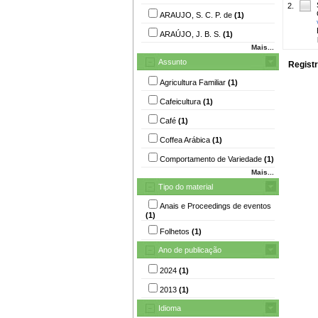
2.
ARAUJO, S. C. P. de
(1)
ARAÚJO, J. B. S.
(1)
Mais...
Assunto
Registr
Agricultura Familiar
(1)
Cafeicultura
(1)
Café
(1)
Coffea Arábica
(1)
Comportamento de Variedade
(1)
Mais...
Tipo do material
Anais e Proceedings de eventos
(1)
Folhetos
(1)
Ano de publicação
2024
(1)
2013
(1)
Idioma