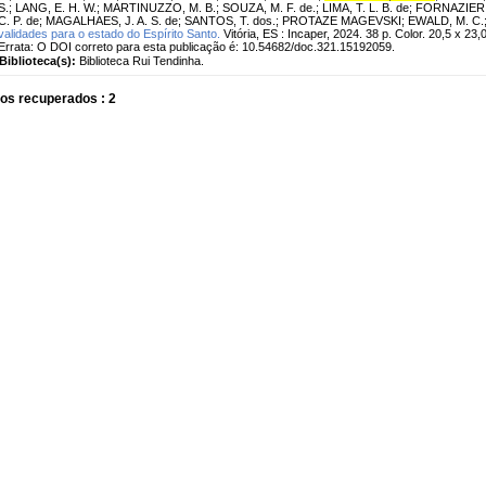
S.
;
LANG, E. H. W.
;
MARTINUZZO, M. B.
;
SOUZA, M. F. de.
;
LIMA, T. L. B. de
;
FORNAZIER, 
C. P. de
;
MAGALHAES, J. A. S. de
;
SANTOS, T. dos.
;
PROTAZE MAGEVSKI
;
EWALD, M. C.
validades para o estado do Espírito Santo.
Vitória, ES : Incaper, 2024. 38 p. Color. 20,5 x 2
Errata: O DOI correto para esta publicação é: 10.54682/doc.321.15192059.
Biblioteca(s):
Biblioteca Rui Tendinha.
os recuperados : 2