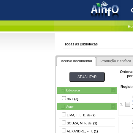
Ho
Acervo documental
Produção científica
Ordena
por
Registr
Biblioteca
BRT
(2)
1.
Autor
LIMA, T. L. B. de
(2)
SOUZA, M. F. de.
(2)
ALIXANDRE, F. T.
(1)