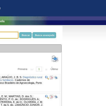
)
uda
Primeira
...
1
...
Última
.
;
ARAÚJO, J. B. S.
Diagnóstico rural
s familiares.
Cadernos de
so Brasileiro de Agroecologia, Porto
 E. M.
;
MARTINS, D. dos S.
;
NTO, P. O. de.
;
RODRIGUES. A.
;
;
PEREIRA, E. de O.
;
OLIVEIRA, J. M.
T. da S. de.
;
ZANÚNCIO JUNIOR, J.