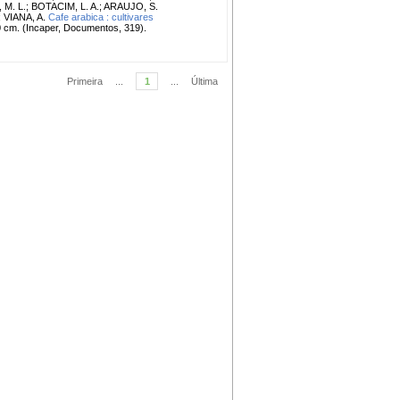
M. L.
;
BOTACIM, L. A.
;
ARAUJO, S.
;
VIANA, A.
Cafe arabica : cultivares
3,0 cm. (Incaper, Documentos, 319).
Primeira
...
1
...
Última