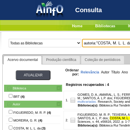
Consulta
Home
Bibliotecas
I
Acervo documental
Produção científica
Coleção de periódicos
Ordenar
Relevância
Autor
Título
Ano
por:
Registros recuperados : 4
Biblioteca
GOMES, D. A.
;
AMARAL, L. S.
;
FERRE
BRT
(4)
M.
;
SANTOS, A. L.P. dos
;
FIGUEIRED
1.
multivariadas.
Research, Society and 
Autor
Biblioteca(s):
Biblioteca Rui Tendinh
FIGUEIREDO, M. R. P.
(4)
FIGUEIREDO, M. R. P.
;
TEIXEIRA, A.
SANTOS, A. L. P. dos
;
COSTA, M. L. 
2.
MOREIRA, G. R.
(4)
Sciences, v. 44, e56616, 2022. p. 1-7
Biblioteca(s):
Biblioteca Rui Tendinh
COSTA, M. L. L. da
(3)