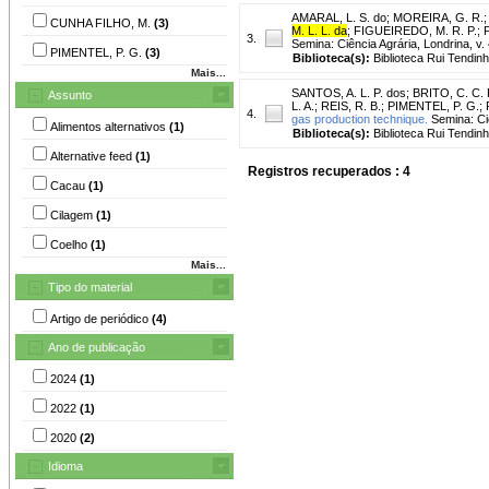
AMARAL, L. S. do
;
MOREIRA, G. R.
CUNHA FILHO, M.
(3)
M. L. L. da
;
FIGUEIREDO, M. R. P.
;
3.
Semina: Ciência Agrária, Londrina, v.
PIMENTEL, P. G.
(3)
Biblioteca(s):
Biblioteca Rui Tendinh
Mais...
SANTOS, A. L. P. dos
;
BRITO, C. C. 
Assunto
L. A.
;
REIS, R. B.
;
PIMENTEL, P. G.
;
4.
gas production technique.
Semina: Ciê
Alimentos alternativos
(1)
Biblioteca(s):
Biblioteca Rui Tendinh
Alternative feed
(1)
Registros recuperados : 4
Cacau
(1)
Cilagem
(1)
Coelho
(1)
Mais...
Tipo do material
Artigo de periódico
(4)
Ano de publicação
2024
(1)
2022
(1)
2020
(2)
Idioma