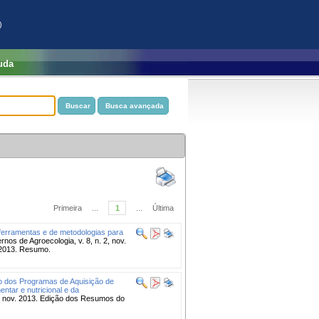
)
uda
Primeira
...
1
...
Última
ferramentas e de metodologias para
rnos de Agroecologia, v. 8, n. 2, nov.
. 2013. Resumo.
o dos Programas de Aquisição de
tar e nutricional e da
2, nov. 2013. Edição dos Resumos do