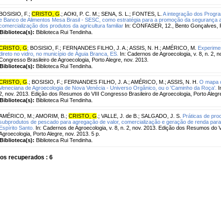
BOSISIO, F.
;
CRISTO, G
.
;
AOKI, P. C. M.
;
SENA, S. L.
;
FONTES, L.
A integração dos Progra
e Banco de Alimentos Mesa Brasil - SESC, como estratégia para a promoção da segurança ali
comercialização dos produtos da agricultura familiar
In: CONFASER, 12., Bento Gonçalves, RS
Biblioteca(s):
Biblioteca Rui Tendinha.
CRISTO, G
;
BOSISIO, F.
;
FERNANDES FILHO, J. A.
;
ASSIS, N. H.
;
AMÉRICO, M.
Experimen
direto no vidro, no município de Águia Branca, ES.
In: Cadernos de Agroecologia, v. 8, n. 2, 
Congresso Brasileiro de Agroecologia, Porto Alegre, nov. 2013.
Biblioteca(s):
Biblioteca Rui Tendinha.
CRISTO, G
.
;
BOSISIO, F.
;
FERNANDES FILHO, J. A.
;
AMÉRICO, M.
;
ASSIS, N. H.
O mapa d
Veneciana de Agroecologia de Nova Venécia - Universo Orgânico, ou o 'Caminho da Roça'.
I
2, nov. 2013. Edição dos Resumos do VIII Congresso Brasileiro de Agroecologia, Porto Aleg
Biblioteca(s):
Biblioteca Rui Tendinha.
AMÉRICO, M.
;
AMORIM, B.
;
CRISTO, G
.
;
VALLE, J. de B.
;
SALGADO, J. S.
Práticas de pr
subprodutos de pescado para agregação de valor, comercialização e geração de renda para a
Espírito Santo.
In: Cadernos de Agroecologia, v. 8, n. 2, nov. 2013. Edição dos Resumos do V
Agroecologia, Porto Alegre, nov. 2013. 5 p.
Biblioteca(s):
Biblioteca Rui Tendinha.
os recuperados : 6