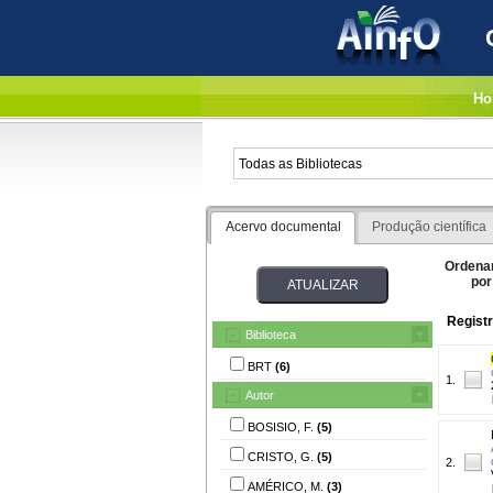
Ho
Acervo documental
Produção científica
Ordena
por
Registr
Biblioteca
BRT
(6)
1.
Autor
BOSISIO, F.
(5)
CRISTO, G.
(5)
2.
AMÉRICO, M.
(3)