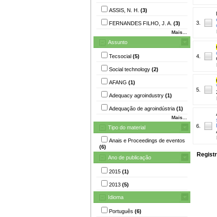
ASSIS, N. H.
(3)
3.
FERNANDES FILHO, J. A.
(3)
Mais...
Assunto
Tecsocial
(5)
4.
Social technology
(2)
AFANG
(1)
5.
Adequacy agroindustry
(1)
Adequação de agroindústria
(1)
Mais...
6.
Tipo do material
Anais e Proceedings de eventos
(6)
Registr
Ano de publicação
2015
(1)
2013
(5)
Idioma
Português
(6)