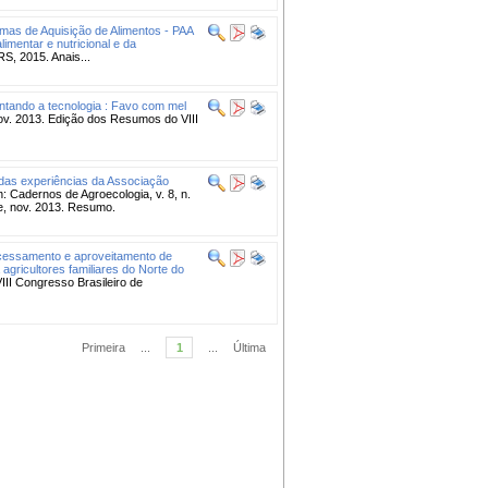
mas de Aquisição de Alimentos - PAA
mentar e nutricional e da
, 2015. Anais...
tando a tecnologia : Favo com mel
nov. 2013. Edição dos Resumos do VIII
as experiências da Associação
n: Cadernos de Agroecologia, v. 8, n.
re, nov. 2013. Resumo.
ocessamento e aproveitamento de
gricultores familiares do Norte do
III Congresso Brasileiro de
Primeira
...
1
...
Última