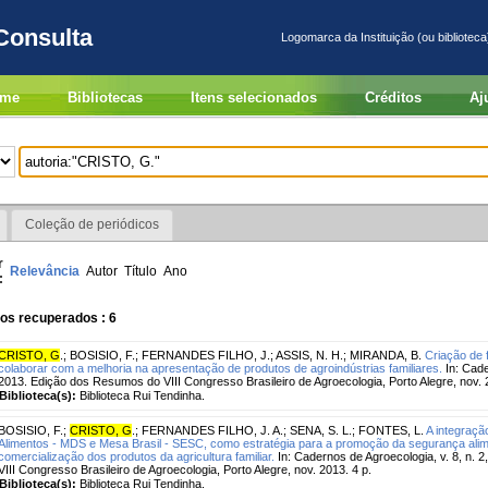
Consulta
Logomarca da Instituição (ou biblioteca
me
Bibliotecas
Itens selecionados
Créditos
Aj
Coleção de periódicos
r
Relevância
Autor
Título
Ano
:
os recuperados : 6
CRISTO, G
.
;
BOSISIO, F.
;
FERNANDES FILHO, J.
;
ASSIS, N. H.
;
MIRANDA, B.
Criação de 
colaborar com a melhoria na apresentação de produtos de agroindústrias familiares.
In: Cade
2013. Edição dos Resumos do VIII Congresso Brasileiro de Agroecologia, Porto Alegre, nov
Biblioteca(s):
Biblioteca Rui Tendinha.
BOSISIO, F.
;
CRISTO, G
.
;
FERNANDES FILHO, J. A.
;
SENA, S. L.
;
FONTES, L.
A integraçã
Alimentos - MDS e Mesa Brasil - SESC, como estratégia para a promoção da segurança alimen
comercialização dos produtos da agricultura familiar.
In: Cadernos de Agroecologia, v. 8, n. 
VIII Congresso Brasileiro de Agroecologia, Porto Alegre, nov. 2013. 4 p.
Biblioteca(s):
Biblioteca Rui Tendinha.