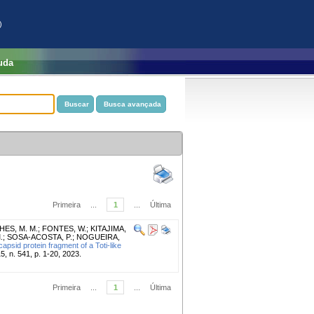
)
uda
Primeira
...
1
...
Última
ES, M. M.
;
FONTES, W.
;
KITAJIMA,
.
;
SOSA-ACOSTA, P.
;
NOGUEIRA,
capsid protein fragment of a Toti-like
5, n. 541, p. 1-20, 2023.
Primeira
...
1
...
Última