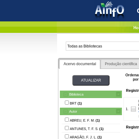
Ho
Acervo documental
Produção científica
Ordena
por
Registr
Biblioteca
BRT
(1)
1.
Autor
ABREU, E. F. M.
(1)
Registr
ANTUNES, T. F. S.
(1)
ARAGÃO, F. J. L.
(1)