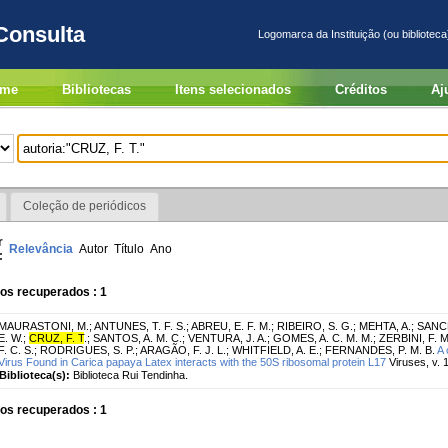
Consulta
Logomarca da Instituição (ou biblioteca
me
Bibliotecas
Itens selecionados
Créditos
Aj
Coleção de periódicos
r
Relevância
Autor
Título
Ano
:
os recuperados : 1
MAURASTONI, M.
;
ANTUNES, T. F. S.
;
ABREU, E. F. M.
;
RIBEIRO, S. G.
;
MEHTA, A.
;
SANCH
E. W.
;
CRUZ, F. T
.
;
SANTOS, A. M. C.
;
VENTURA, J. A.
;
GOMES, A. C. M. M.
;
ZERBINI, F. M
F. C. S.
;
RODRIGUES, S. P.
;
ARAGÃO, F. J. L.
;
WHITFIELD, A. E.
;
FERNANDES, P. M. B.
A 
Virus Found in Carica papaya Latex interacts with the 50S ribosomal protein L17
Viruses, v. 1
Biblioteca(s):
Biblioteca Rui Tendinha.
os recuperados : 1