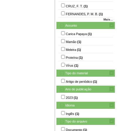
CRUZ, F. T.
(1)
FERNANDES, P. M. B.
(1)
Mais...
Assunto
Carica Papaya
(1)
Mamão
(1)
Meleira
(1)
Proteína
(1)
Vírus
(1)
Tipo do material
Artigo de periódico
(1)
Ano de publicação
2023
(1)
Idioma
Inglês
(1)
Tipo do arquivo
Documento
(1)