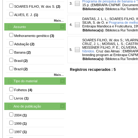
Programa de pesquisa de banana e
3.
15 p. (EMBRAPA-CNPMF. Documento
SOARES FILHO, W. dos S.
(2)
Biblioteca(s):
Biblioteca Rui Tendinh
ALVES, E. J.
(1)
DANTAS, J. L. L.
;
SOARES FILHO, W.
Mais...
SILVA, S. de O. e
Programa de melhor
4.
Embrapa Mandioca e Fruticultura, 19
Assunto
Biblioteca(s):
Biblioteca Rui Tendinh
Melhoramento genético
(3)
SOARES FILHO, W. dos S.
;
VILARIN
CRUZ, J. L.
;
MORAIS, L. S.
;
CASTRO
Adubação
(2)
MEISSNER FILHO, P. E.
;
OLIVEIRA, 
5.
híbridos.
Cruz das Almas : EMBRAPA-
Banana
(2)
breeding program at Embrapa-CNPMF:
Biblioteca(s):
Biblioteca Rui Tendinh
Brasil
(2)
Brazil
(2)
Registros recuperados : 5
Mais...
Tipo do material
Folhetos
(4)
Livros
(1)
Ano de publicação
2004
(1)
1999
(1)
1997
(1)