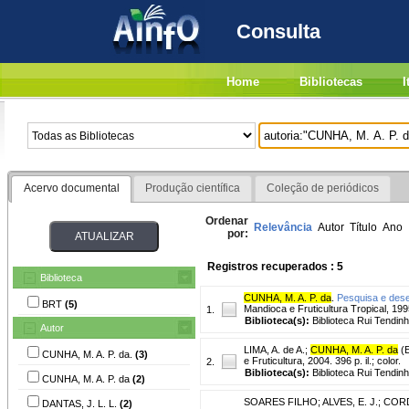
Consulta
Home
Bibliotecas
I
Acervo documental
Produção científica
Coleção de periódicos
Ordenar
Relevância
Autor
Título
Ano
por:
Registros recuperados : 5
Biblioteca
CUNHA, M. A. P. da
.
Pesquisa e dese
BRT
(5)
Mandioca e Fruticultura Tropical, 199
1.
Biblioteca(s):
Biblioteca Rui Tendinh
Autor
LIMA, A. de A.
;
CUNHA, M. A. P. da
(E
CUNHA, M. A. P. da.
(3)
e Fruticultura, 2004. 396 p. il.; color.
2.
Biblioteca(s):
Biblioteca Rui Tendinh
CUNHA, M. A. P. da
(2)
SOARES FILHO
;
ALVES, E. J.
;
CORD
DANTAS, J. L. L.
(2)