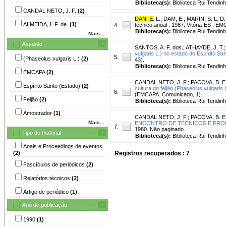
Biblioteca(s):
Biblioteca Rui Tendinh
CANDAL NETO, J. F.
(2)
DAN, E
. L.
;
DAM, E.
;
MARIN, S. L. D.
ALMEIDA, I. F. de.
(1)
técnico anual : 1987. Vitória-ES : E
4.
Biblioteca(s):
Biblioteca Rui Tendinh
Mais...
Assunto
SANTOS, A. F. dos.
;
ATHAYDE, J. T.
vulgaris L.) no estado do Espírito San
5.
(Phaseolus vulgaris L.)
(2)
43).
Biblioteca(s):
Biblioteca Rui Tendinh
EMCAPA
(2)
CANDAL NETO, J. F.
;
PACOVA, B. E.
Espírito Santo (Estado)
(2)
cultura do feijão (Phaseolus vulgaris 
6.
(EMCAPA. Comunicado, 1).
Feijão
(2)
Biblioteca(s):
Biblioteca Rui Tendinh
Amostrador
(1)
CANDAL NETO, J. F.
;
PACOVA, B. E.
Mais...
ENCONTRO DE TÉCNICOS E PROD
7.
1980. Não paginado.
Tipo do material
Biblioteca(s):
Biblioteca Rui Tendinh
Anais e Proceedings de eventos
(2)
Registros recuperados : 7
Fascículos de periódicos
(2)
Relatórios técnicos
(2)
Artigo de periódico
(1)
Ano de publicação
1990
(1)