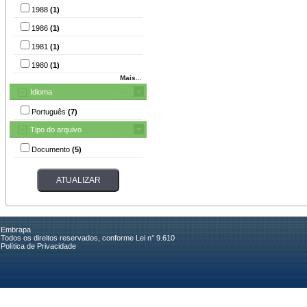
1988
(1)
1986
(1)
1981
(1)
1980
(1)
Mais...
Idioma
Português
(7)
Tipo do arquivo
Documento
(5)
Embrapa
Todos os direitos reservados, conforme Lei n° 9.610
Política de Privacidade