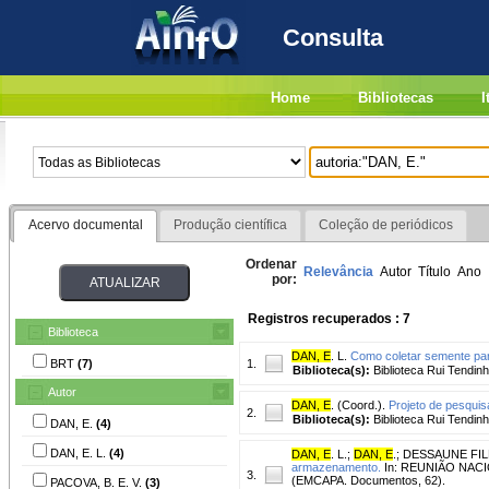
Consulta
Home
Bibliotecas
I
Acervo documental
Produção científica
Coleção de periódicos
Ordenar
Relevância
Autor
Título
Ano
por:
Registros recuperados : 7
Biblioteca
DAN, E
. L.
Como coletar semente par
BRT
(7)
1.
Biblioteca(s):
Biblioteca Rui Tendinh
Autor
DAN, E
. (Coord.).
Projeto de pesquis
2.
Biblioteca(s):
Biblioteca Rui Tendinh
DAN, E.
(4)
DAN, E. L.
(4)
DAN, E
. L.
;
DAN, E
.
;
DESSAUNE FIL
armazenamento.
In: REUNIÃO NACION
3.
(EMCAPA. Documentos, 62).
PACOVA, B. E. V.
(3)