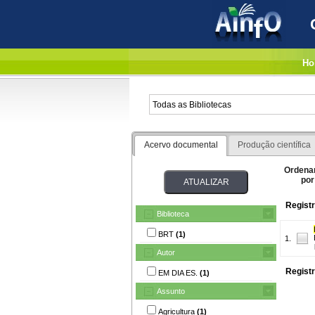
Ho
Acervo documental
Produção científica
Ordena
por
Registr
Biblioteca
BRT
(1)
1.
Autor
Registr
EM DIA ES.
(1)
Assunto
Agricultura
(1)