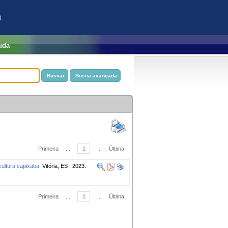
)
uda
Primeira
...
1
...
Última
ultura capixaba.
Vitória, ES : 2023.
Primeira
...
1
...
Última