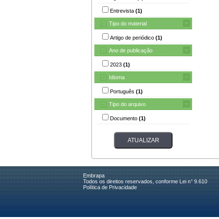
Entrevista
(1)
Tipo do material
Artigo de periódico
(1)
Ano de publicação
2023
(1)
Idioma
Português
(1)
Tipo do arquivo
Documento
(1)
Embrapa
Todos os direitos reservados, conforme Lei n° 9.610
Política de Privacidade