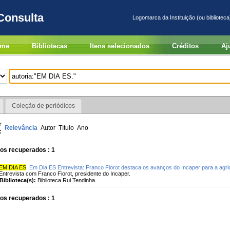
Consulta
Logomarca da Instituição (ou biblioteca
me
Bibliotecas
Itens selecionados
Créditos
Aj
Coleção de periódicos
r
Relevância
Autor
Título
Ano
:
os recuperados : 1
EM DIA ES
.
Em Dia ES Entrevista: Franco Fiorot destaca os avanços do Incaper para a agric
Entrevista com Franco Fiorot, presidente do Incaper.
Biblioteca(s):
Biblioteca Rui Tendinha.
os recuperados : 1