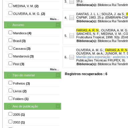
18 p.
3.
Biblioteca(s):
Biblioteca Rui Tendinh
MEDINA, V. M.
(2)
OLIVEIRA, A. M. G.
(2)
DANTAS, J. L. L.
;
SOUZA, J. da S.
;
F
CNPMF, 1983. 25 p. (EMBRAPA-CNPMF
4.
Mais...
Biblioteca(s):
Biblioteca Rui Tendinh
Assunto
FARIAS, A. R. N
.
;
OLIVEIRA, A. M. G
Mandioca
(4)
SANCHES, N. F.
;
MEDINA, V. M.
;
CO
5.
Fruticultura Tropical, 1998. 92p. (Em
Brasil
(3)
Biblioteca(s):
Biblioteca Rui Tendinh
Cassava
(3)
OLIVEIRA, A. M. G.
;
FARIAS, A. R. N
OLIVEIRA, M. de A.
;
JUNIOR, M. T. S
Mandarová
(3)
Mamão para exportação : aspectos t
6.
Publicações Técnicas FRUPEX, 9).
Pest
(3)
Biblioteca(s):
Biblioteca Rui Tendinh
Mais...
Registros recuperados : 6
Tipo do material
Folhetos
(3)
Livros
(2)
Folders
(1)
Ano de publicação
2005
(1)
2002
(1)