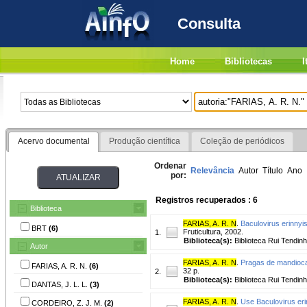
Consulta
Home
Bibliotecas
I
Acervo documental
Produção científica
Coleção de periódicos
Ordenar
Relevância
Autor
Título
Ano
por:
Registros recuperados : 6
Biblioteca
FARIAS, A. R. N
.
Baculovirus erinnyi
BRT
(6)
Fruticultura, 2002.
1.
Biblioteca(s):
Biblioteca Rui Tendinh
Autor
FARIAS, A. R. N
.
Pragas de mandioca 
FARIAS, A. R. N.
(6)
32 p.
2.
Biblioteca(s):
Biblioteca Rui Tendinh
DANTAS, J. L. L.
(3)
FARIAS, A. R. N
.
Use Baculovirus er
CORDEIRO, Z. J. M.
(2)