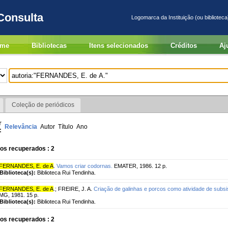
Consulta
Logomarca da Instituição (ou biblioteca
me
Bibliotecas
Itens selecionados
Créditos
Aj
Coleção de periódicos
r
Relevância
Autor
Título
Ano
:
os recuperados : 2
FERNANDES, E. de A
.
Vamos criar codornas.
EMATER, 1986. 12 p.
Biblioteca(s):
Biblioteca Rui Tendinha.
FERNANDES, E. de A
.
;
FREIRE, J. A.
Criação de galinhas e porcos como atividade de subsi
MG, 1981. 15 p.
Biblioteca(s):
Biblioteca Rui Tendinha.
os recuperados : 2