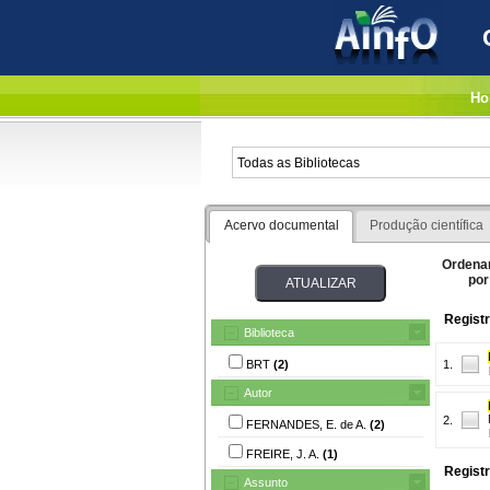
Ho
Acervo documental
Produção científica
Ordena
por
Registr
Biblioteca
BRT
(2)
1.
Autor
2.
FERNANDES, E. de A.
(2)
FREIRE, J. A.
(1)
Registr
Assunto