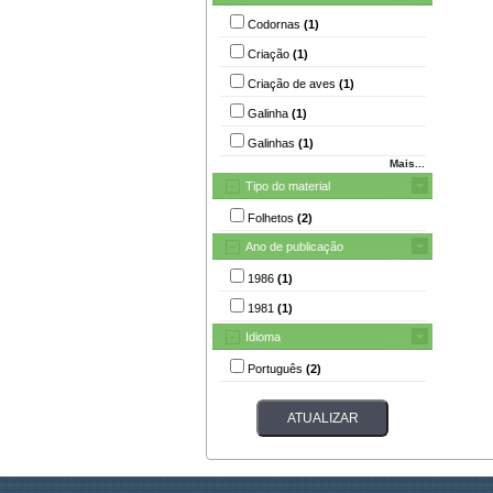
Codornas
(1)
Criação
(1)
Criação de aves
(1)
Galinha
(1)
Galinhas
(1)
Mais...
Tipo do material
Folhetos
(2)
Ano de publicação
1986
(1)
1981
(1)
Idioma
Português
(2)