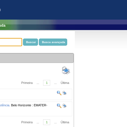
)
uda
Primeira
...
1
...
Última
stência.
Belo Horizonte : EMATER-
Primeira
...
1
...
Última