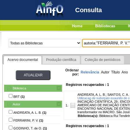
Consulta
Home
Bibliotecas
I
Acervo documental
Produção científica
Coleção de periódicos
Ordenar
Relevância
Autor
Título
Ano
por:
Registros recuperados : 1
Biblioteca
ANDREATA, A. L. B.
;
SANTOS, C. A. 
BRT
(1)
Utilizacao de substrato exaurido de
INICIAÇÃO CIENTÍFICA, 29.; E
Autor
AMERICANO DE INICIAÇÃO CIENTI
1.
ENCONTRO NACIONAL DE EXTENSÃO 
transformador no MACRO. São José
ANDREATA, A. L. B.
(1)
Biblioteca(s):
Biblioteca Rui Tendinh
FERRARINI, P. V.
(1)
Registros recuperados : 1
GODINHO, T. de O.
(1)