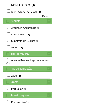
MOREIRA, S. O.
(1)
SANTOS, C. A. F. dos
(1)
Mais...
Assunto
Araucária Angustifólia
(1)
Crescimento
(1)
Substrato de Cultura
(1)
Viveiro
(1)
Tipo do material
Anais e Proceedings de eventos
(1)
Ano de publicação
2025
(1)
Idioma
Português
(1)
Tipo do arquivo
Documento
(1)