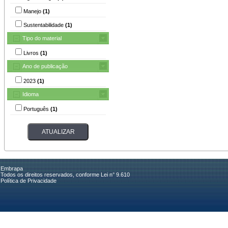
Manejo
(1)
Sustentabilidade
(1)
Tipo do material
Livros
(1)
Ano de publicação
2023
(1)
Idioma
Português
(1)
Embrapa
Todos os direitos reservados, conforme Lei n° 9.610
Política de Privacidade