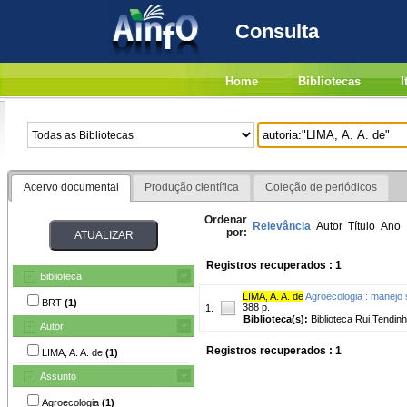
Consulta
Home
Bibliotecas
I
Acervo documental
Produção científica
Coleção de periódicos
Ordenar
Relevância
Autor
Título
Ano
por:
Registros recuperados : 1
Biblioteca
LIMA, A. A. de
Agroecologia : manejo s
BRT
(1)
388 p.
1.
Biblioteca(s):
Biblioteca Rui Tendinh
Autor
Registros recuperados : 1
LIMA, A. A. de
(1)
Assunto
Agroecologia
(1)