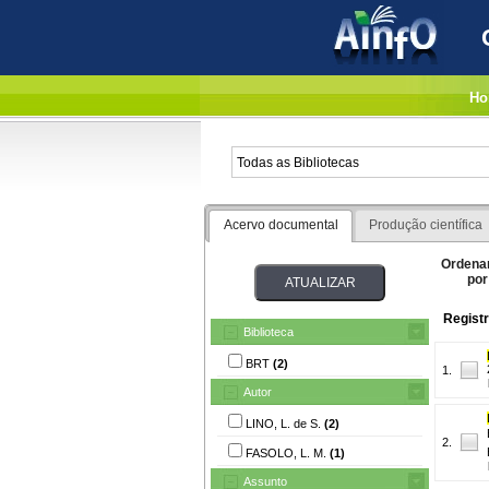
Ho
Acervo documental
Produção científica
Ordena
por
Registr
Biblioteca
BRT
(2)
1.
Autor
LINO, L. de S.
(2)
2.
FASOLO, L. M.
(1)
Assunto