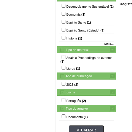
Registr
Desenvolvimento Sustentável
(1)
Economia
(1)
Espirito Santo
(1)
Espírito Santo (Estado)
(1)
Historia
(1)
Mais...
Tipo do material
Anais e Proceedings de eventos
(1)
Livros
(1)
Ano de publicação
2023
(2)
Idioma
Português
(2)
Tipo do arquivo
Documento
(1)