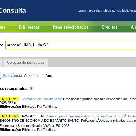
Consulta
Logomarca da Instituição (ou biblioteca
me
Bibliotecas
Itens selecionados
Créditos
Aj
Coleção de periódicos
r
Relevância
Autor
Título
Ano
:
os recuperados : 2
LINO, L. de S
.
Formacao do Espirito Santo
Uma analise politica, social e economica do Estado
2023 252 p.
Biblioteca(s):
Biblioteca Rui Tendinha.
LINO, L. de S
.
;
FASOLO, L. M.
O desempenho ambiental das microrregiÃµes do EspÃ­rito San
ENCONTRO DE ECONOMIA DO ESPÃRITO SANTO. PolÃ­ticas pÃºblicas e privadas para o d
Economia e Sustentabilidade. VitÃ³ria, ES, 2023.
Biblioteca(s):
Biblioteca Rui Tendinha.