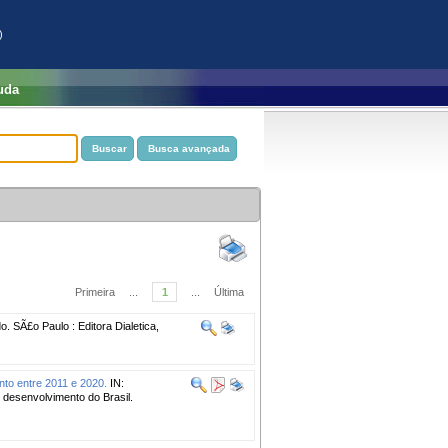
)
uda
Primeira
...
1
...
Última
. SÃ£o Paulo : Editora Dialetica,
to entre 2011 e 2020.
IN:
esenvolvimento do Brasil.