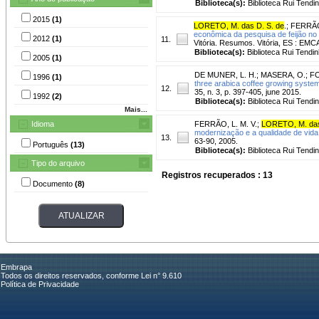
Biblioteca(s):
Biblioteca Rui Tendi
2015
(1)
LORETO, M. das D. S. de
.
;
FERRÃO,
econômica da pesquisa de feijão no 
2012
(1)
11.
Vitória. Resumos. Vitória, ES : EM
Biblioteca(s):
Biblioteca Rui Tendin
2005
(1)
DE MUNER, L. H.
;
MASERA, O.
;
FO
1996
(1)
three arabica coffee growing systems
12.
35, n. 3, p. 397-405, june 2015.
1992
(2)
Biblioteca(s):
Biblioteca Rui Tendi
Mais...
Idioma
FERRÃO, L. M. V.
;
LORETO, M. das
modernização e a qualidade de vida:
13.
63-90, 2005.
Português
(13)
Biblioteca(s):
Biblioteca Rui Tendi
Tipo do arquivo
Registros recuperados : 13
Documento
(8)
Embrapa
Todos os direitos reservados, conforme Lei n° 9.610
Política de Privacidade