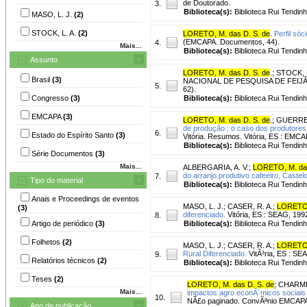
de Doutorado.
3.
Biblioteca(s):
Biblioteca Rui Tendinh
MASO, L. J.
(2)
STOCK, L. A.
(2)
LORETO, M. das D. S. de
.
Perfil sóc
(EMCAPA. Documentos, 44).
4.
Mais...
Biblioteca(s):
Biblioteca Rui Tendinh
Assunto
LORETO, M. das D. S. de
.
;
STOCK, L
Brasil
(3)
NACIONAL DE PESQUISA DE FEIJÃO, 3
5.
62).
Congresso
(3)
Biblioteca(s):
Biblioteca Rui Tendinh
EMCAPA
(3)
LORETO, M. das D. S. de
.
;
GUERRER
de produção : o caso dos produtores d
6.
Estado do Espírito Santo
(3)
Vitória. Resumos. Vitória, ES : EMC
Biblioteca(s):
Biblioteca Rui Tendinh
Série Documentos
(3)
Mais...
ALBERGARIA, A. V.
;
LORETO, M. das
do arranjo produtivo cafeeiro, Castel
7.
Tipo do material
Biblioteca(s):
Biblioteca Rui Tendinh
Anais e Proceedings de eventos
MASO, L. J.
;
CASER, R. A.
;
LORETO,
(3)
diferenciado.
Vitória, ES : SEAG, 199
8.
Artigo de periódico
(3)
Biblioteca(s):
Biblioteca Rui Tendinh
Folhetos
(2)
MASO, L. J.
;
CASER, R. A.
;
LORETO,
Rural Diferenciado.
VitÃ³ria, ES : SE
9.
Relatórios técnicos
(2)
Biblioteca(s):
Biblioteca Rui Tendinh
Teses
(2)
LORETO, M. das D. S. de
;
CHARMEL
Mais...
impactos agro econÃ´micos sociais 
10.
NÃ£o paginado. ConvÃªnio EMCAP
Ano de publicação