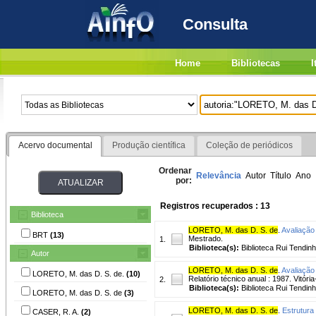
Consulta
Home
Bibliotecas
I
Acervo documental
Produção científica
Coleção de periódicos
Ordenar
Relevância
Autor
Título
Ano
por:
Registros recuperados : 13
Biblioteca
LORETO, M. das D. S. de
.
Avaliação
BRT
(13)
Mestrado.
1.
Biblioteca(s):
Biblioteca Rui Tendinh
Autor
LORETO, M. das D. S. de
.
Avaliação 
LORETO, M. das D. S. de.
(10)
Relatório técnico anual : 1987. Vitór
2.
Biblioteca(s):
Biblioteca Rui Tendinh
LORETO, M. das D. S. de
(3)
LORETO, M. das D. S. de
.
Estrutura 
CASER, R. A.
(2)