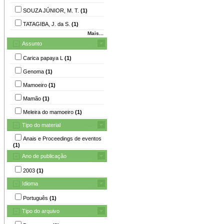
SOUZA JÚNIOR, M. T.
(1)
TATAGIBA, J. da S.
(1)
Mais...
Assunto
Carica papaya L
(1)
Genoma
(1)
Mamoeiro
(1)
Mamão
(1)
Meleira do mamoeiro
(1)
Tipo do material
Anais e Proceedings de eventos
(1)
Ano de publicação
2003
(1)
Idioma
Português
(1)
Tipo do arquivo