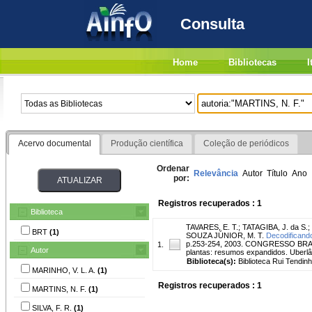
Consulta
Home
Bibliotecas
I
Acervo documental
Produção científica
Coleção de periódicos
Ordenar
Relevância
Autor
Título
Ano
por:
Registros recuperados : 1
Biblioteca
TAVARES, E. T.
;
TATAGIBA, J. da S.
;
BRT
(1)
SOUZA JÚNIOR, M. T.
Decodificando
p.253-254, 2003. CONGRESSO BRASI
1.
Autor
plantas: resumos expandidos. Uberlân
Biblioteca(s):
Biblioteca Rui Tendinh
MARINHO, V. L. A.
(1)
Registros recuperados : 1
MARTINS, N. F.
(1)
SILVA, F. R.
(1)