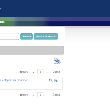
)
uda
Primeira
...
1
...
Última
e calagem da mandioca.
Primeira
...
1
...
Última