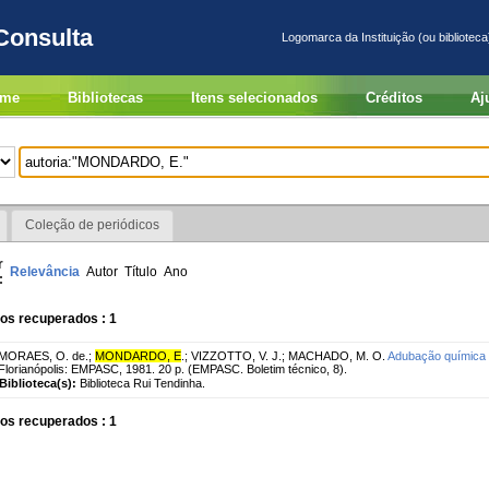
Consulta
Logomarca da Instituição (ou biblioteca
me
Bibliotecas
Itens selecionados
Créditos
Aj
Coleção de periódicos
r
Relevância
Autor
Título
Ano
:
os recuperados : 1
MORAES, O. de.
;
MONDARDO, E
.
;
VIZZOTTO, V. J.
;
MACHADO, M. O.
Adubação química 
Florianópolis: EMPASC, 1981. 20 p. (EMPASC. Boletim técnico, 8).
Biblioteca(s):
Biblioteca Rui Tendinha.
os recuperados : 1