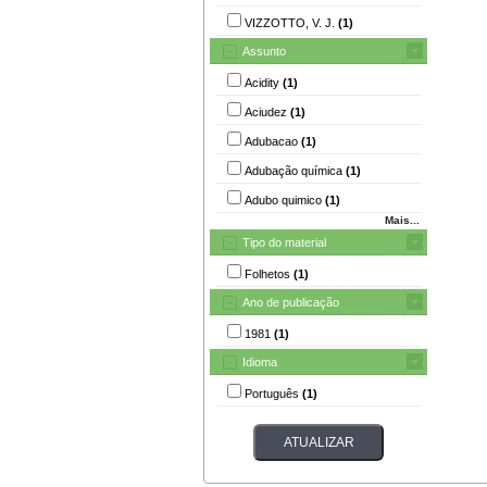
VIZZOTTO, V. J.
(1)
Assunto
Acidity
(1)
Aciudez
(1)
Adubacao
(1)
Adubação química
(1)
Adubo quimico
(1)
Mais...
Tipo do material
Folhetos
(1)
Ano de publicação
1981
(1)
Idioma
Português
(1)