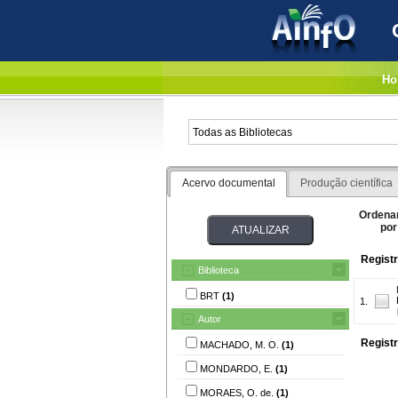
Ho
Acervo documental
Produção científica
Ordena
por
Registr
Biblioteca
BRT
(1)
1.
Autor
Registr
MACHADO, M. O.
(1)
MONDARDO, E.
(1)
MORAES, O. de.
(1)