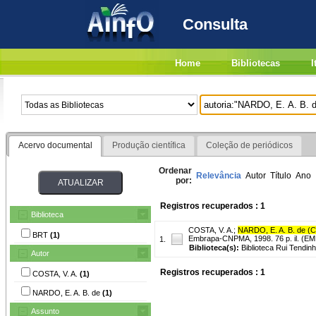
Consulta
Home
Bibliotecas
I
Acervo documental
Produção científica
Coleção de periódicos
Ordenar
Relevância
Autor
Título
Ano
por:
Registros recuperados : 1
Biblioteca
COSTA, V. A.
;
NARDO, E. A. B. de (
BRT
(1)
Embrapa-CNPMA, 1998. 76 p. il. (
1.
Biblioteca(s):
Biblioteca Rui Tendinh
Autor
Registros recuperados : 1
COSTA, V. A.
(1)
NARDO, E. A. B. de
(1)
Assunto