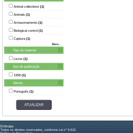
Animal collections
(1)
Animals
(1)
Armazenamento
(1)
Biological control
(1)
Captura
(1)
Mais...
Tipo do material
Livros
(1)
Ano de publicação
1998
(1)
Idioma
Português
(1)
Embrapa
Todos os direitos reservados, conforme Lei n° 9.610