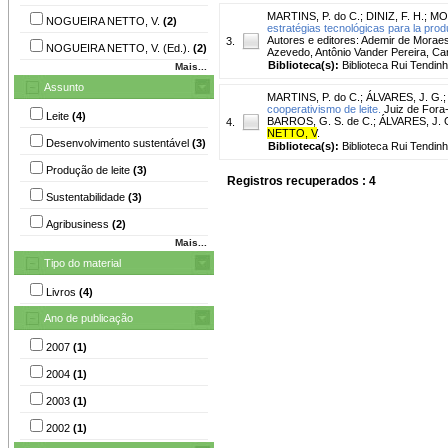
MARTINS, P. do C.
;
DINIZ, F. H.
;
MOR
NOGUEIRA NETTO, V.
(2)
estratégias tecnológicas para la prod
Autores e editores: Ademir de Moraes
3.
NOGUEIRA NETTO, V. (Ed.).
(2)
Azevedo, Antônio Vander Pereira, Car
Biblioteca(s):
Biblioteca Rui Tendinh
Mais...
Assunto
MARTINS, P. do C.
;
ÁLVARES, J. G.
cooperativismo de leite.
Juiz de Fora-
Leite
(4)
BARROS, G. S. de C.; ÁLVARES, J.
4.
NETTO, V
.
Desenvolvimento sustentável
(3)
Biblioteca(s):
Biblioteca Rui Tendinh
Produção de leite
(3)
Registros recuperados : 4
Sustentabilidade
(3)
Agribusiness
(2)
Mais...
Tipo do material
Livros
(4)
Ano de publicação
2007
(1)
2004
(1)
2003
(1)
2002
(1)