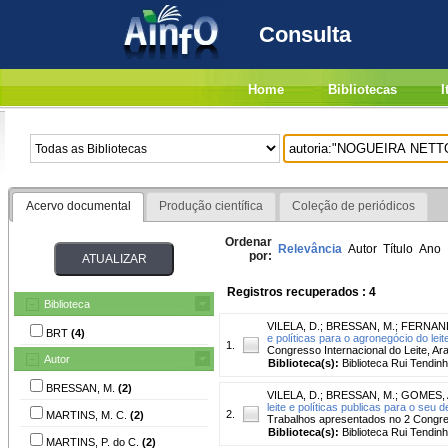
Consulta
Home
Bibliotecas
I
Acervo documental
Produção científica
Coleção de periódicos
Ordenar
Relevância
Autor
Título
Ano
por:
Registros recuperados : 4
Biblioteca
VILELA, D.
;
BRESSAN, M.
;
FERNAND
BRT
(4)
e políticas para o agronegócio do leit
1.
Congresso Internacional do Leite, Ar
Autor
Biblioteca(s):
Biblioteca Rui Tendinh
BRESSAN, M.
(2)
VILELA, D.
;
BRESSAN, M.
;
GOMES, A
leite e políticas publicas para o seu
2.
MARTINS, M. C.
(2)
Trabalhos apresentados no 2 Congres
Biblioteca(s):
Biblioteca Rui Tendinh
MARTINS, P. do C.
(2)