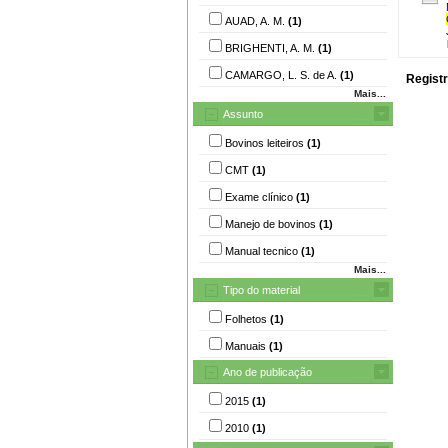
AUAD, A. M.
(1)
BRIGHENTI, A. M.
(1)
CAMARGO, L. S. de A.
(1)
Registr
Mais...
Assunto
Bovinos leiteiros
(1)
CMT
(1)
Exame clínico
(1)
Manejo de bovinos
(1)
Manual tecnico
(1)
Mais...
Tipo do material
Folhetos
(1)
Manuais
(1)
Ano de publicação
2015
(1)
2010
(1)