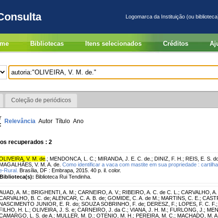
Consulta
Logomarca da Instituição (ou biblioteca
me
Bibliotecas
Itens selecionados
Créditos
Aj
Coleção de periódicos
r
Relevância
Autor
Título
Ano
:
os recuperados : 2
OLIVEIRA, V. M. de
.
;
MENDONCA, L. C.
;
MIRANDA, J. E. C. de.
;
DINIZ, F. H.
;
REIS, E. S. d
MAGALHÃES, V. M. A. de.
Como identificar a vaca com mastite em sua propriedade : cartil
e-Rural.
Brasília, DF : Embrapa, 2015. 40 p. il. color.
Biblioteca(s):
Biblioteca Rui Tendinha.
AUAD, A. M.
;
BRIGHENTI, A. M.
;
CARNEIRO, A. V.
;
RIBEIRO, A. C. de C. L.
;
CARVALHO, A. 
CARVALHO, B. C. de
;
ALENCAR, C. A. B. de
;
GOMIDE, C. A. de M.
;
MARTINS, C. E.
;
CASTR
NASCIMENTO JUNIOR, E. R. do
;
SOUZA SOBRINHO, F. de
;
DERESZ, F.
;
LOPES, F. C. F.
FILHO, H. L.
;
OLIVEIRA, J. S. e
;
CARNEIRO, J. da C.
;
VIANA, J. H. M.
;
FURLONG, J.
;
MEN
CAMARGO, L. S. de A.
;
MULLER, M. D.
;
OTENIO, M. H.
;
PEREIRA, M. C.
;
MACHADO, M. A