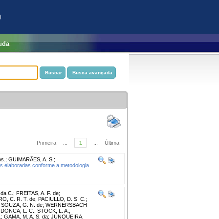
)
uda
Primeira
...
1
...
Última
os.
;
GUIMARÃES, A. S.
;
has elaboradas conforme a metodologia
da C.
;
FREITAS, A. F. de
;
O, C. R. T. de
;
PACIULLO, D. S. C.
;
;
SOUZA, G. N. de
;
WERNERSBACH
DONCA, L. C.
;
STOCK, L. A.
;
.
;
GAMA, M. A. S. da
;
JUNQUEIRA,