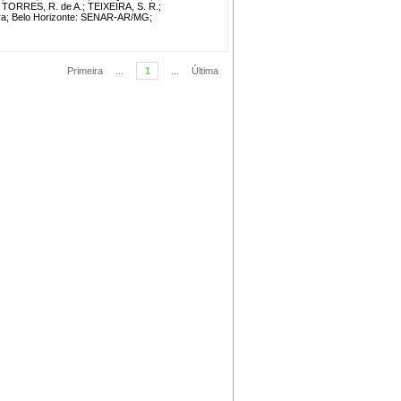
;
TORRES, R. de A.
;
TEIXEIRA, S. R.
;
ora; Belo Horizonte: SENAR-AR/MG;
Primeira
...
1
...
Última