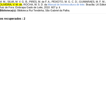
M. M.
;
SILVA, M. V. G. B.
;
PIRES, M. de F. A.
;
PEIXOTO, M. G. C. D.
;
GUIMARAES, M. F. M.
OLIVEIRA, V. M. de
;
ROCHA, W. S. D. da
Manual de bovinocultura de leite.
Brasília: LK Edit
Juiz de Fora: Embrapa Gado de Leite, 2010. 607 p. il.
Biblioteca(s):
Biblioteca Rui Tendinha; São Gabriel da Palha.
os recuperados : 2