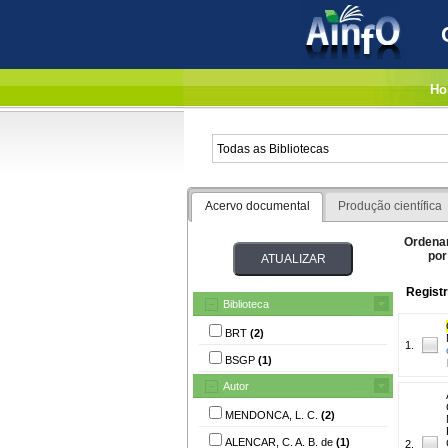
Ho
Acervo documental
Produção científica
Ordena
por
Registr
Biblioteca
BRT
(2)
1.
BSGP
(1)
Autor
MENDONCA, L. C.
(2)
ALENCAR, C. A. B. de
(1)
2.