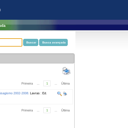
)
uda
Primeira
...
1
...
Última
aisagismo 2002-2008.
Lavras : Ed.
Primeira
...
1
...
Última