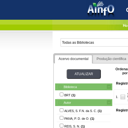
Ho
Acervo documental
Produção científica
Ordena
por
Registr
Biblioteca
BRT
(1)
1.
Autor
Registr
ALVES, S. F.N. da S. C.
(1)
PAIVA, P. D. de O.
(1)
REIS, S. N.
(1)