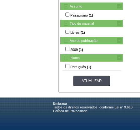
Assunto
Paisagismo
(1)
Tipo do material
Livros
(1)
Ano de publicação
2009
(1)
Idioma
Português
(1)
Embrapa
Todos os direitos reservados, conforme Lei n° 9.610
Política de Privacidade