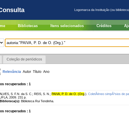
Consulta
Logomarca da Instituição (ou biblioteca
me
Bibliotecas
Itens selecionados
Créditos
Aj
Coleção de periódicos
r
Relevância
Autor
Título
Ano
:
os recuperados : 1
ALVES, S. F.N. da S. C.
;
REIS, S. N.
;
PAIVA, P. D. de O. (Org
.).
ColetÃ¢neo simpÃ³sios de p
UFLA, 2009. 231 p.
Biblioteca(s):
Biblioteca Rui Tendinha.
os recuperados : 1