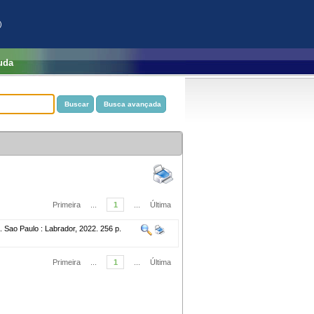
)
uda
Primeira
...
1
...
Última
. Sao Paulo : Labrador, 2022. 256 p.
Primeira
...
1
...
Última