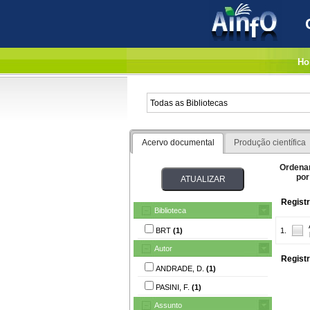
Ho
Acervo documental
Produção científica
Ordena
por
Registr
Biblioteca
BRT
(1)
1.
Autor
Registr
ANDRADE, D.
(1)
PASINI, F.
(1)
Assunto