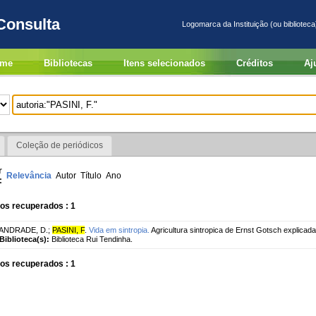
Consulta
Logomarca da Instituição (ou biblioteca
me
Bibliotecas
Itens selecionados
Créditos
Aj
Coleção de periódicos
r
Relevância
Autor
Título
Ano
:
os recuperados : 1
ANDRADE, D.
;
PASINI, F
.
Vida em sintropia.
Agricultura sintropica de Ernst Gotsch explicada
Biblioteca(s):
Biblioteca Rui Tendinha.
os recuperados : 1