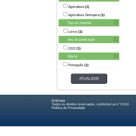
Agricultura
(1)
Agricultura Sintropica
(1)
Tipo do material
Livros
(1)
Ano de publicação
2022
(1)
Idioma
Português
(1)
Embrapa
Todos os direitos reservados, conforme Lei n° 9.610
Política de Privacidade