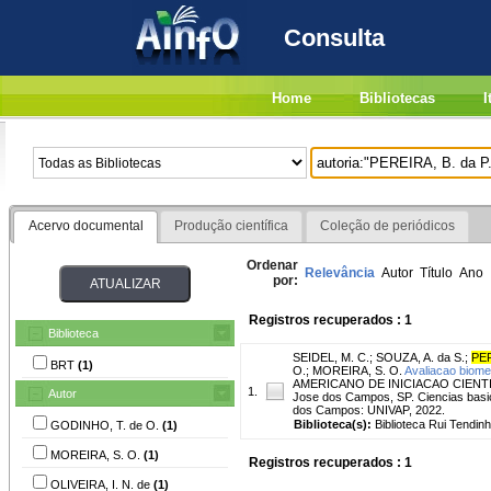
Consulta
Home
Bibliotecas
I
Acervo documental
Produção científica
Coleção de periódicos
Ordenar
Relevância
Autor
Título
Ano
por:
Registros recuperados : 1
Biblioteca
SEIDEL, M. C.
;
SOUZA, A. da S.
;
PER
BRT
(1)
O.
;
MOREIRA, S. O.
Avaliacao biomet
AMERICANO DE INICIACAO CIENTI
1.
Autor
Jose dos Campos, SP. Ciencias basic
dos Campos: UNIVAP, 2022.
Biblioteca(s):
Biblioteca Rui Tendinh
GODINHO, T. de O.
(1)
MOREIRA, S. O.
(1)
Registros recuperados : 1
OLIVEIRA, I. N. de
(1)