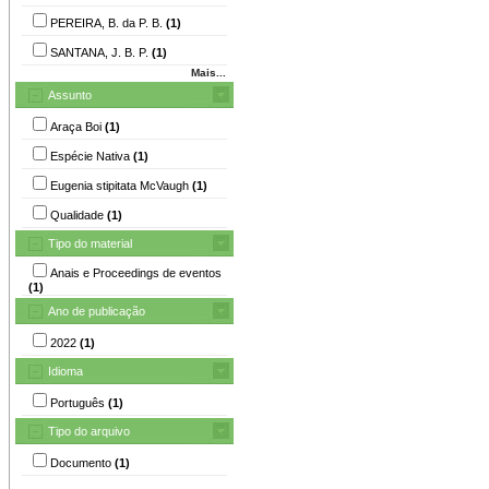
PEREIRA, B. da P. B.
(1)
SANTANA, J. B. P.
(1)
Mais...
Assunto
Araça Boi
(1)
Espécie Nativa
(1)
Eugenia stipitata McVaugh
(1)
Qualidade
(1)
Tipo do material
Anais e Proceedings de eventos
(1)
Ano de publicação
2022
(1)
Idioma
Português
(1)
Tipo do arquivo
Documento
(1)