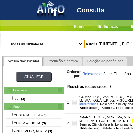
Consulta
Home
Bibliotecas
I
Acervo documental
Produção científica
Coleção de periódicos
Ordenar
Relevância
Autor
Título
Ano
por:
Registros recuperados : 3
Biblioteca
GOMES, D. A.
;
AMARAL, L. S.
;
FERRE
BRT
(3)
M.
;
SANTOS, A. L.P. dos
;
FIGUEIRED
1.
multivariadas.
Research, Society and 
Autor
Biblioteca(s):
Biblioteca Rui Tendinh
COSTA, M. L. L. da
(3)
AMARAL, L. S. do
;
MOREIRA, G. R.
M. L. L. da
;
FIGUEIREDO, M. R. P.
;
2.
CUNHA FILHO, M.
(3)
Semina: Ciência Agrária, Londrina, v.
Biblioteca(s):
Biblioteca Rui Tendinh
FIGUEIREDO, M. R. P.
(3)