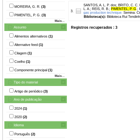
SANTOS, A. L. P. dos
;
BRITO, C. C. 
MOREIRA, G. R.
(3)
L. A.
;
REIS, R. B.
;
PIMENTEL, P. G
.
;
3.
gas production technique.
Semina: Ciê
PIMENTEL, P. G.
(3)
Biblioteca(s):
Biblioteca Rui Tendinh
Mais...
Assunto
Registros recuperados : 3
Alimentos alternativos
(1)
Alternative feed
(1)
Cilagem
(1)
Coelho
(1)
Componente principal
(1)
Mais...
Tipo do material
Artigo de periódico
(3)
Ano de publicação
2024
(1)
2020
(2)
Idioma
Português
(2)