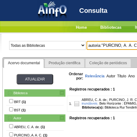
Consulta
Home
Bibliotecas
I
Acervo documental
Produção científica
Coleção de periódicos
Ordenar
Relevância
Autor
Título
Ano
por:
Registros recuperados : 1
Biblioteca
ABREU, C. A. de.
;
PURCINO, J. R. C
BRT
(1)
inundáveis.
Belo Horizonte : EPAMIG,
1.
Biblioteca(s):
Biblioteca Rui Tendin
BST
(1)
Registros recuperados : 1
Autor
ABREU, C. A. de.
(1)
PURCINO, A. A. C.
(1)