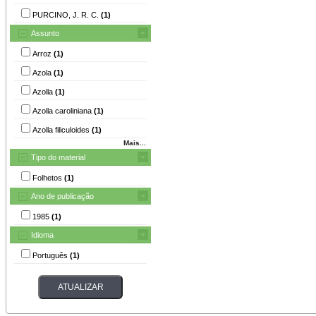
PURCINO, J. R. C.
(1)
Assunto
Arroz
(1)
Azola
(1)
Azolla
(1)
Azolla caroliniana
(1)
Azolla filiculoides
(1)
Mais...
Tipo do material
Folhetos
(1)
Ano de publicação
1985
(1)
Idioma
Português
(1)