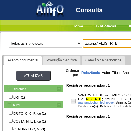
Consulta
Home
Bibliotecas
I
Acervo documental
Produção científica
Coleção de periódicos
Ordenar
Relevância
Autor
Título
Ano
por:
Registros recuperados : 1
Biblioteca
SANTOS, A. L. P. dos
;
BRITO, C. C. 
BRT
(1)
L. A.
;
REIS, R. B
.
;
PIMENTEL, P. G.
;
1.
gas production technique.
Semina: Ciê
Autor
Biblioteca(s):
Biblioteca Rui Tendinh
BRITO, C. C. R. de
(1)
Registros recuperados : 1
COSTA, M. L. L. da
(1)
CUNHA FILHO, M.
(1)