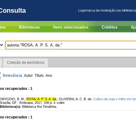
Consulta
Logomarca da Instituição (ou biblioteca
me
Bibliotecas
Itens selecionados
Créditos
Aj
Coleção de periódicos
r
Relevância
Autor
Título
Ano
:
os recuperados : 1
EMYGDIO, B. M.
;
ROSA, A. P. S. A. da
.
;
OLIVEIRA, A. C. B. de.
Cultivo de soja e milho em t
Brasília, DF : Embrapa, 2017. 336 p. il. collor.
Biblioteca(s):
Biblioteca Rui Tendinha.
os recuperados : 1