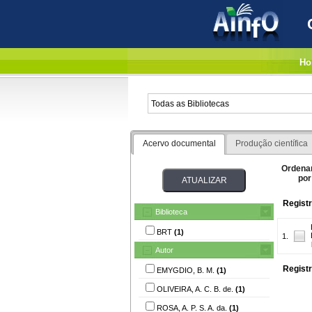
Ho
Acervo documental
Produção científica
Ordena
por
Registr
Biblioteca
BRT
(1)
1.
Autor
Registr
EMYGDIO, B. M.
(1)
OLIVEIRA, A. C. B. de.
(1)
ROSA, A. P. S. A. da.
(1)