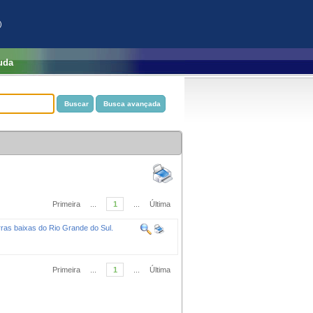
)
uda
Primeira
...
1
...
Última
erras baixas do Rio Grande do Sul.
Primeira
...
1
...
Última