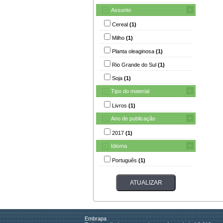
Assunto
Cereal
(1)
Milho
(1)
Planta oleaginosa
(1)
Rio Grande do Sul
(1)
Soja
(1)
Tipo do material
Livros
(1)
Ano de publicação
2017
(1)
Idioma
Português
(1)
Embrapa