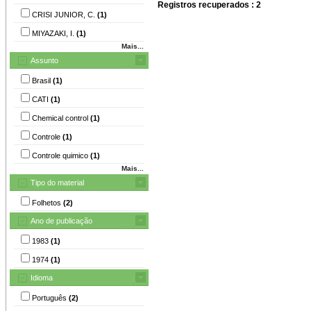
Registros recuperados : 2
CRISI JUNIOR, C.
(1)
MIYAZAKI, I.
(1)
Mais...
Assunto
Brasil
(1)
CATI
(1)
Chemical control
(1)
Controle
(1)
Controle quimico
(1)
Mais...
Tipo do material
Folhetos
(2)
Ano de publicação
1983
(1)
1974
(1)
Idioma
Português
(2)