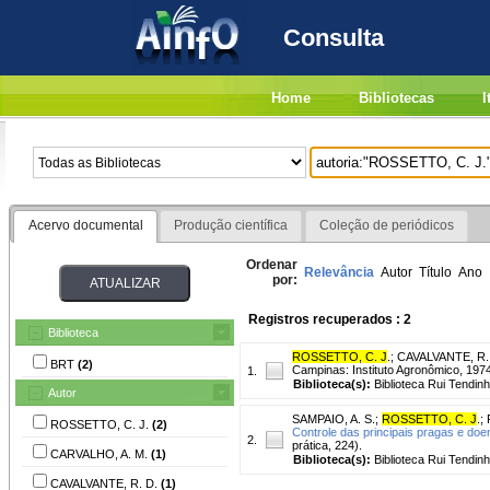
Consulta
Home
Bibliotecas
I
Acervo documental
Produção científica
Coleção de periódicos
Ordenar
Relevância
Autor
Título
Ano
por:
Registros recuperados : 2
Biblioteca
ROSSETTO, C. J
.
;
CAVALVANTE, R.
BRT
(2)
Campinas: Instituto Agronômico, 1974.
1.
Biblioteca(s):
Biblioteca Rui Tendinh
Autor
SAMPAIO, A. S.
;
ROSSETTO, C. J
.
;
ROSSETTO, C. J.
(2)
Controle das principais pragas e do
2.
prática, 224).
CARVALHO, A. M.
(1)
Biblioteca(s):
Biblioteca Rui Tendinh
CAVALVANTE, R. D.
(1)