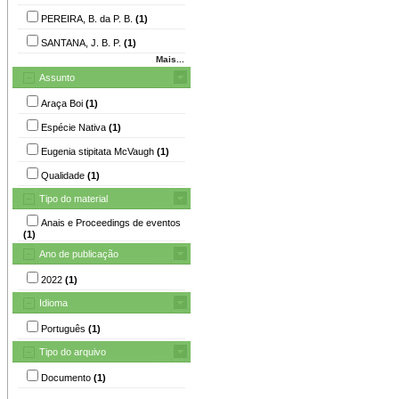
PEREIRA, B. da P. B.
(1)
SANTANA, J. B. P.
(1)
Mais...
Assunto
Araça Boi
(1)
Espécie Nativa
(1)
Eugenia stipitata McVaugh
(1)
Qualidade
(1)
Tipo do material
Anais e Proceedings de eventos
(1)
Ano de publicação
2022
(1)
Idioma
Português
(1)
Tipo do arquivo
Documento
(1)