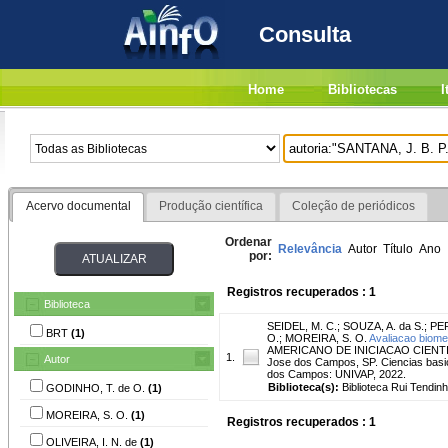
Consulta
Home
Bibliotecas
I
Acervo documental
Produção científica
Coleção de periódicos
Ordenar
Relevância
Autor
Título
Ano
por:
Registros recuperados : 1
Biblioteca
SEIDEL, M. C.
;
SOUZA, A. da S.
;
PER
BRT
(1)
O.
;
MOREIRA, S. O.
Avaliacao biomet
AMERICANO DE INICIACAO CIENTI
1.
Autor
Jose dos Campos, SP. Ciencias basic
dos Campos: UNIVAP, 2022.
Biblioteca(s):
Biblioteca Rui Tendinh
GODINHO, T. de O.
(1)
MOREIRA, S. O.
(1)
Registros recuperados : 1
OLIVEIRA, I. N. de
(1)