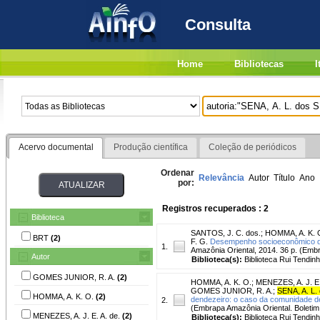
Consulta
Home
Bibliotecas
I
Acervo documental
Produção científica
Coleção de periódicos
Ordenar
Relevância
Autor
Título
Ano
por:
Registros recuperados : 2
Biblioteca
SANTOS, J. C. dos.
;
HOMMA, A. K. 
BRT
(2)
F. G.
Desempenho socioeconômico do 
1.
Amazônia Oriental, 2014. 36 p. (Emb
Autor
Biblioteca(s):
Biblioteca Rui Tendinh
GOMES JUNIOR, R. A.
(2)
HOMMA, A. K. O.
;
MENEZES, A. J. E.
GOMES JUNIOR, R. A.
;
SENA, A. L.
HOMMA, A. K. O.
(2)
dendezeiro: o caso da comunidade de
2.
(Embrapa Amazônia Oriental. Boletim
MENEZES, A. J. E. A. de.
(2)
Biblioteca(s):
Biblioteca Rui Tendinh