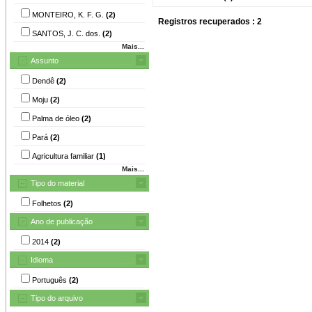
MONTEIRO, K. F. G.
(2)
Registros recuperados : 2
SANTOS, J. C. dos.
(2)
Mais...
Assunto
Dendê
(2)
Moju
(2)
Palma de óleo
(2)
Pará
(2)
Agricultura familiar
(1)
Mais...
Tipo do material
Folhetos
(2)
Ano de publicação
2014
(2)
Idioma
Português
(2)
Tipo do arquivo