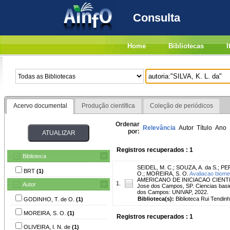
Consulta
Home
Bibliotecas
I
Acervo documental
Produção científica
Coleção de periódicos
Ordenar
Relevância
Autor
Título
Ano
por:
Registros recuperados : 1
Biblioteca
SEIDEL, M. C.
;
SOUZA, A. da S.
;
PER
BRT
(1)
O.
;
MOREIRA, S. O.
Avaliacao biomet
AMERICANO DE INICIACAO CIENTI
1.
Autor
Jose dos Campos, SP. Ciencias basic
dos Campos: UNIVAP, 2022.
Biblioteca(s):
Biblioteca Rui Tendinh
GODINHO, T. de O.
(1)
MOREIRA, S. O.
(1)
Registros recuperados : 1
OLIVEIRA, I. N. de
(1)