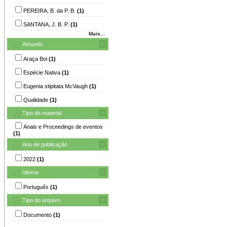
PEREIRA, B. da P. B.
(1)
SANTANA, J. B. P.
(1)
Mais...
Assunto
Araça Boi
(1)
Espécie Nativa
(1)
Eugenia stipitata McVaugh
(1)
Qualidade
(1)
Tipo do material
Anais e Proceedings de eventos
(1)
Ano de publicação
2022
(1)
Idioma
Português
(1)
Tipo do arquivo
Documento
(1)