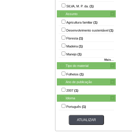
SILVA, M. P. da.
(1)
Assunto
Agricultura familiar
(1)
Desenvolvimento sustentável
(1)
Floresta
(1)
Madeira
(1)
Manejo
(1)
Mais...
Tipo do material
Folhetos
(1)
Ano de publicação
2007
(1)
Idioma
Português
(1)