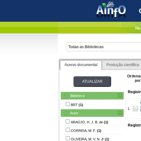
Ho
Acervo documental
Produção científica
Ordena
por
Registr
Biblioteca
BRT
(1)
1.
Autor
ARAÚJO, H. J. B. de
(1)
Registr
CORREIA, M. F.
(1)
OLIVEIRA, M. V. N. d'
(1)