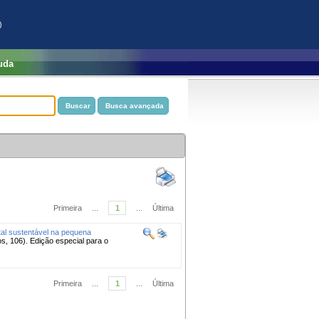
)
uda
Primeira
...
1
...
Última
tal sustentável na pequena
s, 106). Edição especial para o
Primeira
...
1
...
Última