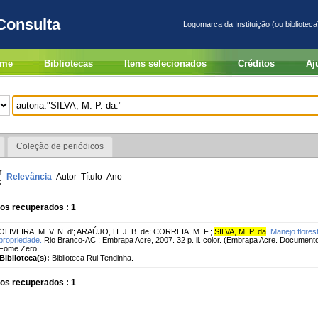
Consulta
Logomarca da Instituição (ou biblioteca
me
Bibliotecas
Itens selecionados
Créditos
Aj
Coleção de periódicos
r
Relevância
Autor
Título
Ano
:
os recuperados : 1
OLIVEIRA, M. V. N. d'
;
ARAÚJO, H. J. B. de
;
CORREIA, M. F.
;
SILVA, M. P. da
.
Manejo flores
propriedade.
Rio Branco-AC : Embrapa Acre, 2007. 32 p. il. color. (Embrapa Acre. Documento
Fome Zero.
Biblioteca(s):
Biblioteca Rui Tendinha.
os recuperados : 1