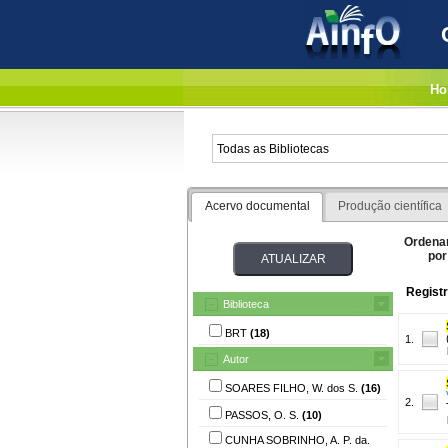
Ho
Acervo documental
Produção científica
Ordena
por
Registr
Biblioteca
BRT
(18)
1.
Autor
SOARES FILHO, W. dos S.
(16)
2.
PASSOS, O. S.
(10)
CUNHA SOBRINHO, A. P. da.