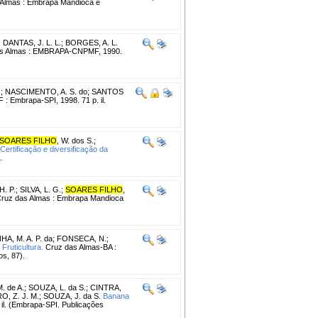
Almas : Embrapa Mandioca e
;
DANTAS, J. L. L.
;
BORGES, A. L.
s Almas : EMBRAPA-CNPMF, 1990.
.
;
NASCIMENTO, A. S. do
;
SANTOS
F : Embrapa-SPI, 1998. 71 p. il.
SOARES FILHO
, W. dos S.
;
Certificação e diversificação da
.
. P.
;
SILVA, L. G.
;
SOARES FILHO
,
ruz das Almas : Embrapa Mandioca
A, M. A. P. da
;
FONSECA, N.
;
ruticultura.
Cruz das Almas-BA :
s, 87).
. de A.
;
SOUZA, L. da S.
;
CINTRA,
, Z. J. M.
;
SOUZA, J. da S.
Banana
 il. (Embrapa-SPI. Publicações