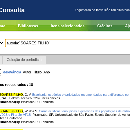
Consulta
Logomarca da Instituição (ou biblioteca
me
Bibliotecas
Itens selecionados
Créditos
Aj
Coleção de periódicos
r
Relevância
Autor
Título
Ano
:
os recuperados : 18
SOARES FILHO
, C. V.
Brachiaria: espécies e variedades recomendadas para diferentes co
(CATI. Boletim Técnico, 226). Inclui anexos.
Biblioteca(s):
Biblioteca Rui Tendinha.
SOARES FILHO
, W. dos S.
Características fenotípicas e genéticas das populações de milho
VD2B e Piranão-VF1B.
Piracicaba, SP: Universidade de São Paulo. Escola Superior de Agricu
Tese Doutorado
Biblioteca(s):
Biblioteca Rui Tendinha.