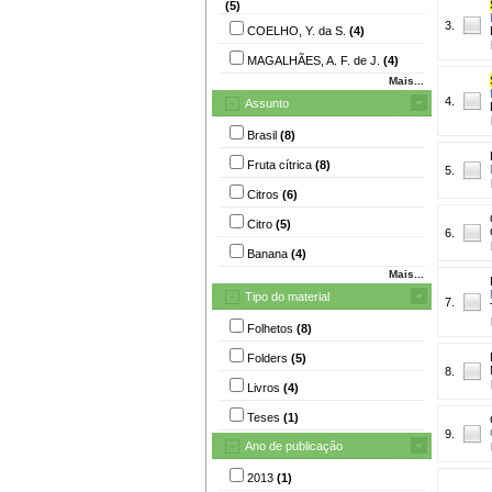
(5)
3.
COELHO, Y. da S.
(4)
MAGALHÃES, A. F. de J.
(4)
Mais...
4.
Assunto
Brasil
(8)
Fruta cítrica
(8)
5.
Citros
(6)
Citro
(5)
6.
Banana
(4)
Mais...
Tipo do material
7.
Folhetos
(8)
Folders
(5)
8.
Livros
(4)
Teses
(1)
9.
Ano de publicação
2013
(1)