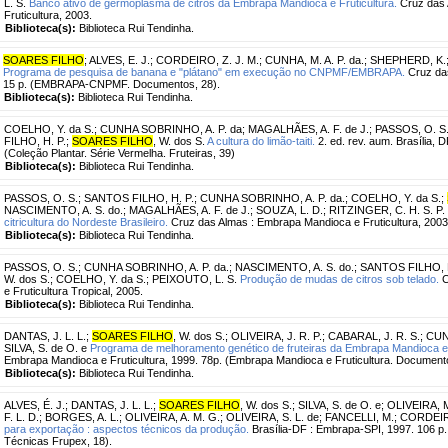
L. S.
Banco ativo de germoplasma de citros da Embrapa Mandioca e Fruticultura.
Cruz das 
Fruticultura, 2003.
Biblioteca(s):
Biblioteca Rui Tendinha.
SOARES FILHO
;
ALVES, E. J.
;
CORDEIRO, Z. J. M.
;
CUNHA, M. A. P. da.
;
SHEPHERD, K.
Programa de pesquisa de banana e "plátano" em execução no CNPMF/EMBRAPA.
Cruz da
15 p. (EMBRAPA-CNPMF. Documentos, 28).
Biblioteca(s):
Biblioteca Rui Tendinha.
COELHO, Y. da S.
;
CUNHA SOBRINHO, A. P. da
;
MAGALHÃES, A. F. de J.
;
PASSOS, O. S
FILHO, H. P.
;
SOARES FILHO
, W. dos S.
A cultura do limão-taiti.
2. ed. rev. aum. Brasília, D
(Coleção Plantar. Série Vermelha. Fruteiras, 39)
Biblioteca(s):
Biblioteca Rui Tendinha.
PASSOS, O. S.
;
SANTOS FILHO, H. P.
;
CUNHA SOBRINHO, A. P. da.
;
COELHO, Y. da S.
;
NASCIMENTO, A. S. do.
;
MAGALHÃES, A. F. de J.
;
SOUZA, L. D.
;
RITZINGER, C. H. S. P.
citricultura do Nordeste Brasileiro.
Cruz das Almas : Embrapa Mandioca e Fruticultura, 2003
Biblioteca(s):
Biblioteca Rui Tendinha.
PASSOS, O. S.
;
CUNHA SOBRINHO, A. P. da.
;
NASCIMENTO, A. S. do.
;
SANTOS FILHO, H
W. dos S.
;
COELHO, Y. da S.
;
PEIXOUTO, L. S.
Produção de mudas de citros sob telado.
C
e Fruticultura Tropical, 2005.
Biblioteca(s):
Biblioteca Rui Tendinha.
DANTAS, J. L. L.
;
SOARES FILHO
, W. dos S.
;
OLIVEIRA, J. R. P.
;
CABARAL, J. R. S.
;
CUNH
SILVA, S. de O. e
Programa de melhoramento genético de fruteiras da Embrapa Mandioca e F
Embrapa Mandioca e Fruticultura, 1999. 78p. (Embrapa Mandioca e Fruticultura. Documento
Biblioteca(s):
Biblioteca Rui Tendinha.
ALVES, É. J.
;
DANTAS, J. L. L.
;
SOARES FILHO
, W. dos S.
;
SILVA, S. de O. e
;
OLIVEIRA, M
F. L. D.
;
BORGES, A. L.
;
OLIVEIRA, A. M. G.
;
OLIVEIRA, S. L. de
;
FANCELLI, M.
;
CORDEIRO
para exportação : aspectos técnicos da produção.
Brasília-DF : Embrapa-SPI, 1997. 106 p.
Técnicas Frupex, 18).