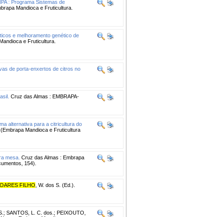
SNPA : Programa Sistemas de
brapa Mandioca e Fruticultura.
éticos e melhoramento genético de
andioca e Fruticultura.
ivas de porta-enxertos de citros no
asil.
Cruz das Almas : EMBRAPA-
uma alternativa para a citricultura do
 (Embrapa Mandioca e Fruticultura
ara mesa.
Cruz das Almas : Embrapa
ocumentos, 154).
OARES FILHO
, W. dos S. (Ed.).
S.
;
SANTOS, L. C. dos.
;
PEIXOUTO,