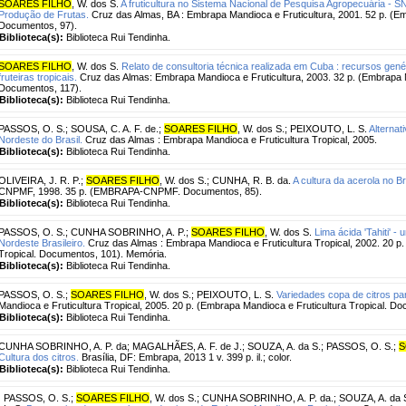
SOARES FILHO
, W. dos S.
A fruticultura no Sistema Nacional de Pesquisa Agropecuária - 
Produção de Frutas.
Cruz das Almas, BA : Embrapa Mandioca e Fruticultura, 2001. 52 p. (Em
Documentos, 97).
Biblioteca(s):
Biblioteca Rui Tendinha.
SOARES FILHO
, W. dos S.
Relato de consultoria técnica realizada em Cuba : recursos gen
fruteiras tropicais.
Cruz das Almas: Embrapa Mandioca e Fruticultura, 2003. 32 p. (Embrapa M
Documentos, 117).
Biblioteca(s):
Biblioteca Rui Tendinha.
PASSOS, O. S.
;
SOUSA, C. A. F. de.
;
SOARES FILHO
, W. dos S.
;
PEIXOUTO, L. S.
Alternat
Nordeste do Brasil.
Cruz das Almas : Embrapa Mandioca e Fruticultura Tropical, 2005.
Biblioteca(s):
Biblioteca Rui Tendinha.
OLIVEIRA, J. R. P.
;
SOARES FILHO
, W. dos S.
;
CUNHA, R. B. da.
A cultura da acerola no Br
CNPMF, 1998. 35 p. (EMBRAPA-CNPMF. Documentos, 85).
Biblioteca(s):
Biblioteca Rui Tendinha.
PASSOS, O. S.
;
CUNHA SOBRINHO, A. P.
;
SOARES FILHO
, W. dos S.
Lima ácida 'Tahiti' - 
Nordeste Brasileiro.
Cruz das Almas : Embrapa Mandioca e Fruticultura Tropical, 2002. 20 p.
Tropical. Documentos, 101). Memória.
Biblioteca(s):
Biblioteca Rui Tendinha.
PASSOS, O. S.
;
SOARES FILHO
, W. dos S.
;
PEIXOUTO, L. S.
Variedades copa de citros p
Mandioca e Fruticultura Tropical, 2005. 20 p. (Embrapa Mandioca e Fruticultura Tropical. D
Biblioteca(s):
Biblioteca Rui Tendinha.
CUNHA SOBRINHO, A. P. da
;
MAGALHÃES, A. F. de J.
;
SOUZA, A. da S.
;
PASSOS, O. S.
;
S
Cultura dos citros.
Brasília, DF: Embrapa, 2013 1 v. 399 p. il.; color.
Biblioteca(s):
Biblioteca Rui Tendinha.
PASSOS, O. S.
;
SOARES FILHO
, W. dos S.
;
CUNHA SOBRINHO, A. P. da.
;
SOUZA, A. da 