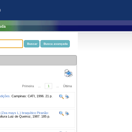
)
uda
Primeira
...
1
...
Última
ndições.
Campinas: CATI, 1996. 21 p.
 (Zea mays L.) braquítico Piranão-
ltura Luiz de Queiroz, 1987. 185 p.