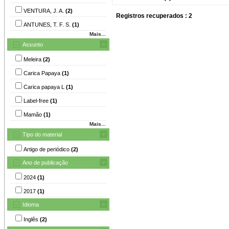
VENTURA, J. A.
(2)
Registros recuperados : 2
ANTUNES, T. F. S.
(1)
Mais...
Assunto
Meleira
(2)
Carica Papaya
(1)
Carica papaya L
(1)
Label-free
(1)
Mamão
(1)
Mais...
Tipo do material
Artigo de periódico
(2)
Ano de publicação
2024
(1)
2017
(1)
Idioma
Inglês
(2)