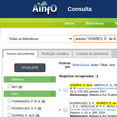
Consulta
Home
Bibliotecas
I
Acervo documental
Produção científica
Coleção de periódicos
Ordenar
Relevância
Autor
Título
Ano
por:
Registros recuperados : 2
Biblioteca
SOARES, E. de A
.
;
WERTH, E. G.
;
M
BRT
(2)
M. B.
Label-free quantitative proteom
1.
16, p. 275-283, january 2017.
Autor
Biblioteca(s):
Biblioteca Rui Tendinh
FERNANDES, P. M. B.
(2)
RODRIGUES, S. P.
;
SOARES, E. de 
L. E. C.
;
VERÇOZA, B. R. F.
;
BUSS, D
RODRIGUES, S. P.
(2)
Juvenile-related tolerance to papaya 
2.
Reports, v. 43, n. 269, 2024.
SOARES, E. de A.
(2)
Biblioteca(s):
Biblioteca Rui Tendinh