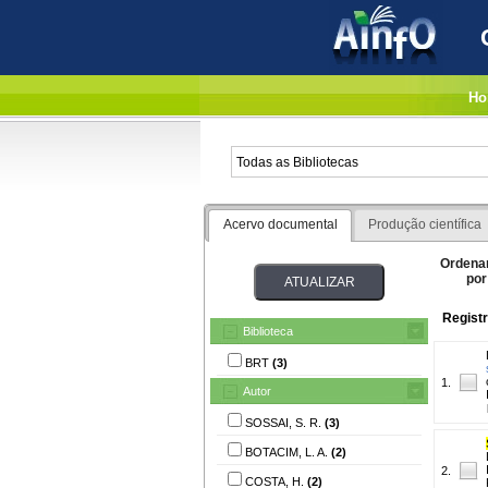
Ho
Acervo documental
Produção científica
Ordena
por
Registr
Biblioteca
BRT
(3)
1.
Autor
SOSSAI, S. R.
(3)
BOTACIM, L. A.
(2)
2.
COSTA, H.
(2)