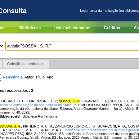
Consulta
Logomarca da Instituição (ou biblioteca
me
Bibliotecas
Itens selecionados
Créditos
Aj
Coleção de periódicos
r
Relevância
Autor
Título
Ano
:
os recuperados : 3
LOUBACK, G. C.
;
LORENZONE, T. P.
;
SOSSAI, S. R
.
;
FAVARATO, L. F.
;
SOUZA, J. L. de.
;
silício na conservação da pós-colheita do alface.
In: SIMPÓSIO INCAPER PESQUISA, 1. , Vitór
conservação da pós-colheita do alface. Editores, Andre Guarçoni Martins ... [et al]., Vitória, ES
Incaper, p. 40, 2022.
Biblioteca(s):
Biblioteca Rui Tendinha.
SOSSAI, S. R
.
;
PINHEIRO, A. C. M.
;
ZANÚNCIO JUNIOR, J. S.
;
GUARÇONI, R. G.
;
COSTA,
L. A.
;
SOUZA, E. M. R.
;
FERRÃO, M. A. G.
Incidência de Cercosporiose em diversos genótip
INCAPER PESQUISA, 2., 2022, Vitória, ES. Incidência de Cercosporiose em diversos genótip
Ferreira da Costa... [et al]., Vitória, ES : Incaper, 2023. Anais... Vitória, ES : Incaper, p. 30, 20