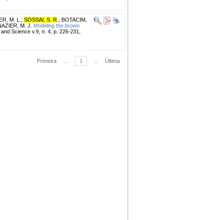
R, M. L.
;
SOSSAI, S. R
.
;
BOTACIM,
AZIER, M. J.
Modeling the brown
and Science v.9, n. 4, p. 226-231,
Primeira
...
1
...
Última