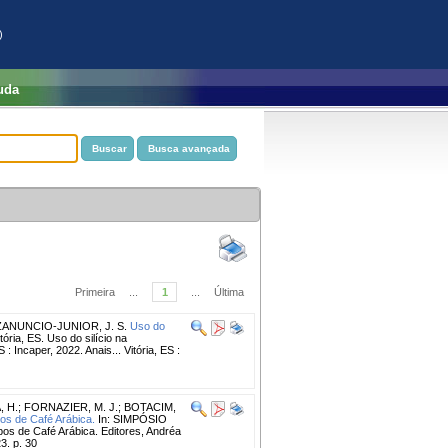
)
uda
Primeira
...
1
...
Última
ZANUNCIO-JUNIOR, J. S.
Uso do
ia, ES. Uso do silício na
 : Incaper, 2022. Anais... Vitória, ES :
 H.
;
FORNAZIER, M. J.
;
BOTACIM,
os de Café Arábica.
In: SIMPÓSIO
os de Café Arábica. Editores, Andréa
23. p. 30