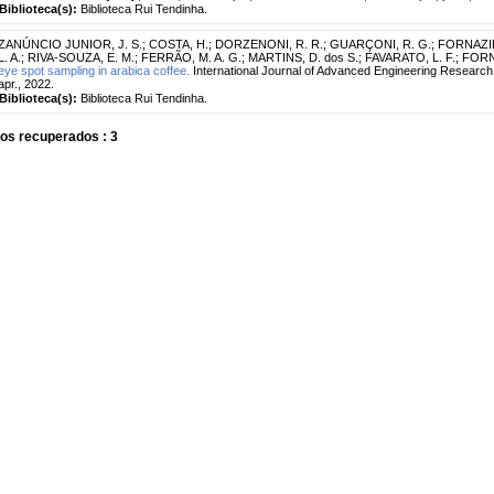
Biblioteca(s):
Biblioteca Rui Tendinha.
ZANÚNCIO JUNIOR, J. S.
;
COSTA, H.
;
DORZENONI, R. R.
;
GUARÇONI, R. G.
;
FORNAZIE
L. A.
;
RIVA-SOUZA, E. M.
;
FERRÃO, M. A. G.
;
MARTINS, D. dos S.
;
FAVARATO, L. F.
;
FORN
eye spot sampling in arabica coffee.
International Journal of Advanced Engineering Research 
apr., 2022.
Biblioteca(s):
Biblioteca Rui Tendinha.
os recuperados : 3