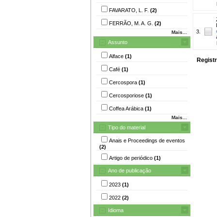
FAVARATO, L. F.
(2)
FERRÃO, M. A. G.
(2)
3.
Mais...
Assunto
Alface
(1)
Registr
Café
(1)
Cercospora
(1)
Cercosporiose
(1)
Coffea Arábica
(1)
Mais...
Tipo do material
Anais e Proceedings de eventos
(2)
Artigo de periódico
(1)
Ano de publicação
2023
(1)
2022
(2)
Idioma