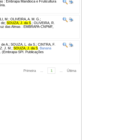
s : Embrapa Mandioca e Fruticultura
ria.
I, M.
;
OLIVEIRA, A. M. G.
;
 de
;
SOUZA, J. da S
.
;
OLIVEIRA, R.
uz das Almas : EMBRAPA-CNPMF,
 de A.
;
SOUZA, L. da S.
;
CINTRA, F.
. J. M.
;
SOUZA, J. da S
.
Banana
l. (Embrapa-SPI. Publicações
Primeira
...
1
...
Última