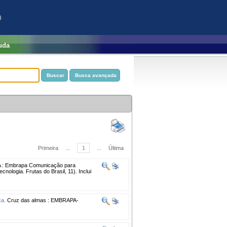
)
uda
Primeira
...
1
...
Última
 : Embrapa Comunicação para
ologia. Frutas do Brasil, 11). Inclui
ca.
Cruz das almas : EMBRAPA-