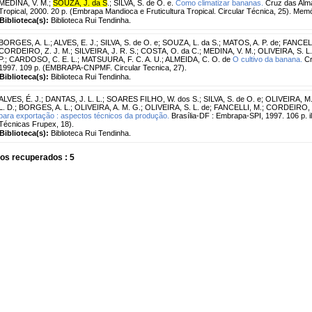
MEDINA, V. M.
;
SOUZA, J. da S
.
;
SILVA, S. de O. e.
Como climatizar bananas.
Cruz das Alma
Tropical, 2000. 20 p. (Embrapa Mandioca e Fruticultura Tropical. Circular Técnica, 25). Memó
Biblioteca(s):
Biblioteca Rui Tendinha.
BORGES, A. L.
;
ALVES, E. J.
;
SILVA, S. de O. e
;
SOUZA, L. da S.
;
MATOS, A. P. de
;
FANCELL
CORDEIRO, Z. J. M.
;
SILVEIRA, J. R. S.
;
COSTA, O. da C.
;
MEDINA, V. M.
;
OLIVEIRA, S. L.
P.
;
CARDOSO, C. E. L.
;
MATSUURA, F. C. A. U.
;
ALMEIDA, C. O. de
O cultivo da banana.
Cr
1997. 109 p. (EMBRAPA-CNPMF. Circular Tecnica, 27).
Biblioteca(s):
Biblioteca Rui Tendinha.
ALVES, É. J.
;
DANTAS, J. L. L.
;
SOARES FILHO, W. dos S.
;
SILVA, S. de O. e
;
OLIVEIRA, M.
L. D.
;
BORGES, A. L.
;
OLIVEIRA, A. M. G.
;
OLIVEIRA, S. L. de
;
FANCELLI, M.
;
CORDEIRO, Z
para exportação : aspectos técnicos da produção.
Brasília-DF : Embrapa-SPI, 1997. 106 p. i
Técnicas Frupex, 18).
Biblioteca(s):
Biblioteca Rui Tendinha.
os recuperados : 5