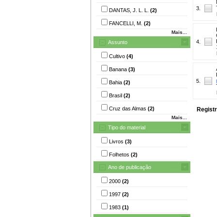
3.
DANTAS, J. L. L.
(2)
FANCELLI, M.
(2)
Mais...
4.
Assunto
Cultivo
(4)
Banana
(3)
5.
Bahia
(2)
Brasil
(2)
Cruz das Almas
(2)
Registr
Mais...
Tipo do material
Livros
(3)
Folhetos
(2)
Ano de publicação
2000
(2)
1997
(2)
1983
(1)