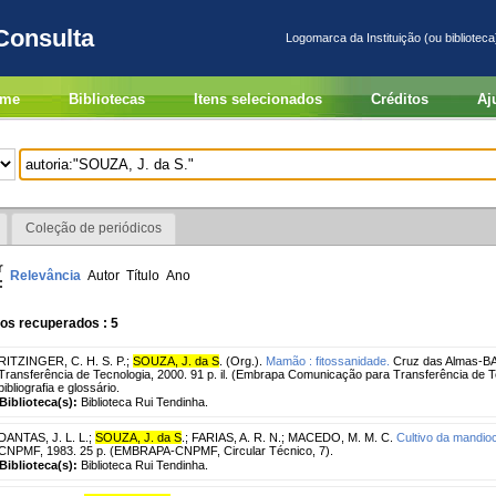
Consulta
Logomarca da Instituição (ou biblioteca
me
Bibliotecas
Itens selecionados
Créditos
Aj
Coleção de periódicos
r
Relevância
Autor
Título
Ano
:
os recuperados : 5
RITZINGER, C. H. S. P.
;
SOUZA, J. da S
. (Org.).
Mamão : fitossanidade.
Cruz das Almas-BA
Transferência de Tecnologia, 2000. 91 p. il. (Embrapa Comunicação para Transferência de Tecn
bibliografia e glossário.
Biblioteca(s):
Biblioteca Rui Tendinha.
DANTAS, J. L. L.
;
SOUZA, J. da S
.
;
FARIAS, A. R. N.
;
MACEDO, M. M. C.
Cultivo da mandio
CNPMF, 1983. 25 p. (EMBRAPA-CNPMF, Circular Técnico, 7).
Biblioteca(s):
Biblioteca Rui Tendinha.