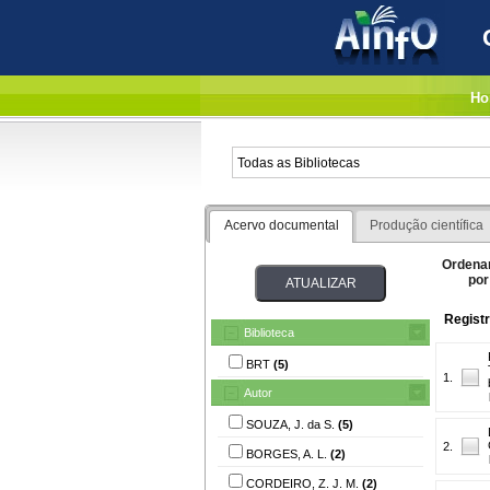
Ho
Acervo documental
Produção científica
Ordena
por
Registr
Biblioteca
BRT
(5)
1.
Autor
SOUZA, J. da S.
(5)
2.
BORGES, A. L.
(2)
CORDEIRO, Z. J. M.
(2)