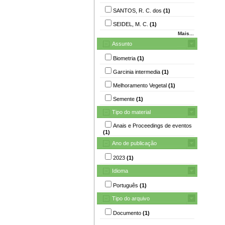
SANTOS, R. C. dos
(1)
SEIDEL, M. C.
(1)
Mais...
Assunto
Biometria
(1)
Garcinia intermedia
(1)
Melhoramento Vegetal
(1)
Semente
(1)
Tipo do material
Anais e Proceedings de eventos
(1)
Ano de publicação
2023
(1)
Idioma
Português
(1)
Tipo do arquivo
Documento
(1)