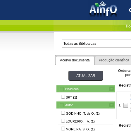
Ho
Acervo documental
Produção científica
Ordena
por
Registr
Biblioteca
BRT
(1)
Autor
1.
GODINHO, T. de O.
(1)
LOUREIRO, I. A.
(1)
Registr
MOREIRA, S. O.
(1)