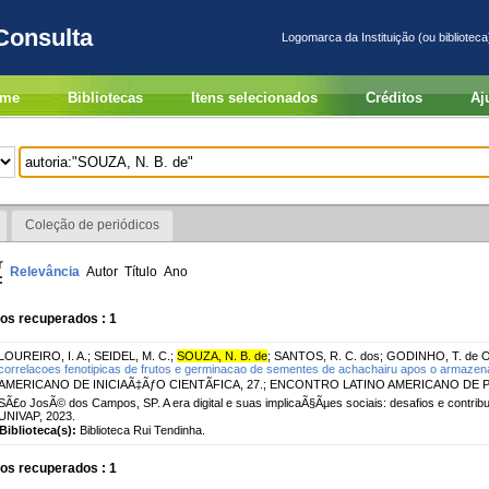
Consulta
Logomarca da Instituição (ou biblioteca
me
Bibliotecas
Itens selecionados
Créditos
Aj
Coleção de periódicos
r
Relevância
Autor
Título
Ano
:
os recuperados : 1
LOUREIRO, I. A.
;
SEIDEL, M. C.
;
SOUZA, N. B. de
;
SANTOS, R. C. dos
;
GODINHO, T. de O
correlacoes fenotipicas de frutos e germinacao de sementes de achachairu apos o armaze
AMERICANO DE INICIAÃ‡ÃƒO CIENTÃFICA, 27.; ENCONTRO LATINO AMERICANO DE P
SÃ£o JosÃ© dos Campos, SP. A era digital e suas implicaÃ§Ãµes sociais: desafios e cont
UNIVAP, 2023.
Biblioteca(s):
Biblioteca Rui Tendinha.
os recuperados : 1