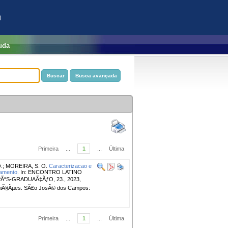
)
uda
Primeira
...
1
...
Última
.
;
MOREIRA, S. O.
Caracterizacao e
namento.
In: ENCONTRO LATINO
Ã“S-GRADUAÃ‡ÃƒO, 23., 2023,
ribuiÃ§Ãµes. SÃ£o JosÃ© dos Campos:
Primeira
...
1
...
Última