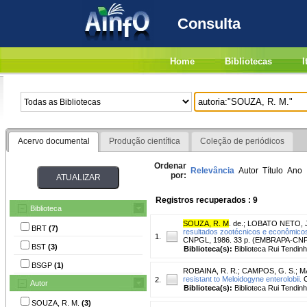
Consulta
Home
Bibliotecas
I
Acervo documental
Produção científica
Coleção de periódicos
Ordenar
Relevância
Autor
Título
Ano
por:
Registros recuperados : 9
Biblioteca
SOUZA, R. M
. de.
;
LOBATO NETO, J
BRT
(7)
resultados zootécnicos e econômicos
1.
CNPGL, 1986. 33 p. (EMBRAPA-CNP
BST
(3)
Biblioteca(s):
Biblioteca Rui Tendinh
BSGP
(1)
ROBAINA, R. R.
;
CAMPOS, G. S.
;
M
resistant to Meloidogyne enterolobii.
C
2.
Autor
Biblioteca(s):
Biblioteca Rui Tendinh
SOUZA, R. M.
(3)