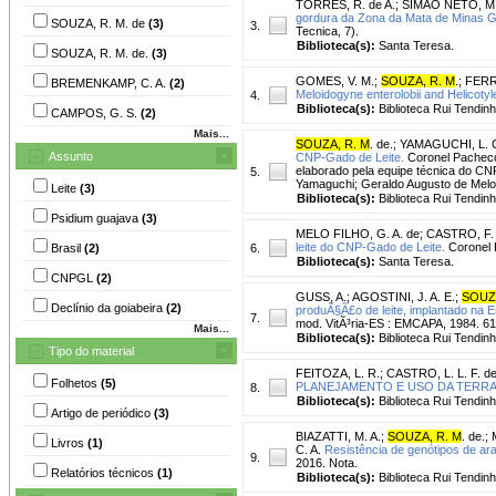
TORRES, R. de A.
;
SIMAO NETO, M
gordura da Zona da Mata de Minas G
SOUZA, R. M. de
(3)
3.
Tecnica, 7).
Biblioteca(s):
Santa Teresa.
SOUZA, R. M. de.
(3)
GOMES, V. M.
;
SOUZA, R. M
.
;
FERRE
BREMENKAMP, C. A.
(2)
Meloidogyne enterolobii and Helicotyl
4.
Biblioteca(s):
Biblioteca Rui Tendinh
CAMPOS, G. S.
(2)
Mais...
SOUZA, R. M
. de.
;
YAMAGUCHI, L. C
Assunto
CNP-Gado de Leite.
Coronel Pachec
elaborado pela equipe técnica do CN
5.
Yamaguchi; Geraldo Augusto de Melo 
Leite
(3)
Biblioteca(s):
Biblioteca Rui Tendinh
Psidium guajava
(3)
MELO FILHO, G. A. de
;
CASTRO, F. 
leite do CNP-Gado de Leite.
Coronel
Brasil
(2)
6.
Biblioteca(s):
Santa Teresa.
CNPGL
(2)
GUSS, A.
;
AGOSTINI, J. A. E.
;
SOUZA
Declínio da goiabeira
(2)
produÃ§Ã£o de leite, implantado na 
7.
mod. VitÃ³ria-ES : EMCAPA, 1984. 61
Mais...
Biblioteca(s):
Biblioteca Rui Tendin
Tipo do material
FEITOZA, L. R.
;
CASTRO, L. L. F. de
Folhetos
(5)
PLANEJAMENTO E USO DA TERRA - N
8.
Biblioteca(s):
Biblioteca Rui Tendinh
Artigo de periódico
(3)
BIAZATTI, M. A.
;
SOUZA, R. M
. de.
;
Livros
(1)
C. A.
Resistência de genótipos de ara
9.
2016. Nota.
Relatórios técnicos
(1)
Biblioteca(s):
Biblioteca Rui Tendinh