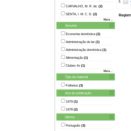
3.
CARVALHO, M. R. de.
(2)
SENTA, I. M. C. D.
(2)
Registr
Mais...
Assunto
Economia doméstica
(2)
Administração do lar
(1)
Administração doméstica
(1)
Alimentação
(1)
Clubes 4s
(1)
Mais...
Tipo do material
Folhetos
(3)
Ano de publicação
1979
(1)
1978
(2)
Idioma
Português
(3)