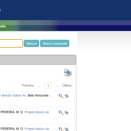
)
uda
Primeira
...
1
...
Última
 divisão clubes 4s.
Belo Horizonte :
;
PEREIRA, M. D.
Projeto básico de
;
PEREIRA, M. D.
Projeto básico de