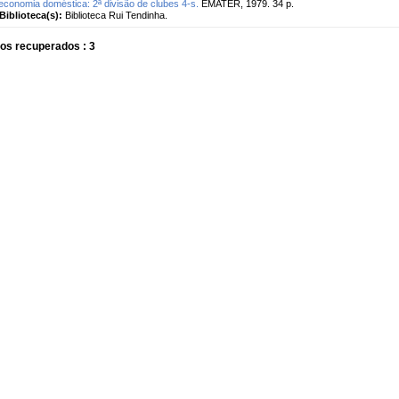
economia doméstica: 2ª divisão de clubes 4-s.
EMATER, 1979. 34 p.
Biblioteca(s):
Biblioteca Rui Tendinha.
os recuperados : 3