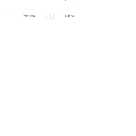
Primeira
...
1
...
Última