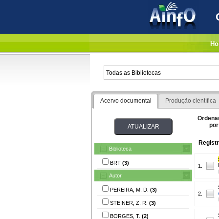
Ho
Acervo documental
Produção científica
Ordena
por
Registr
Biblioteca
BRT
(3)
1.
Autor
PEREIRA, M. D.
(3)
2.
STEINER, Z. R.
(3)
BORGES, T.
(2)