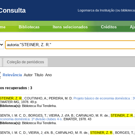
Consulta
Logomarca da Instituição (ou biblioteca
me
Bibliotecas
Itens selecionados
Créditos
Aj
Coleção de periódicos
r
Relevância
Autor
Título
Ano
:
os recuperados : 3
STEINER, Z. R
.
;
COUTINHO, A.
;
PEREIRA, M. D.
Projeto básico de economia doméstica : 3ª
EMATER-MG, 1978. 49 p.
Biblioteca(s):
Biblioteca Rui Tendinha.
SENTA, I. M. C. D.
;
BORGES, T.
;
VIEIRA, J. d'A. B.
;
CARVALHO, M. R. de.
;
STEINER, Z. R
.
economia doméstica: 1ª divisão clubes 4-s.
EMATER, 1978. 43
Biblioteca(s):
Biblioteca Rui Tendinha.
SENTA, I. M. C. D.
;
VIEIRA, J. d'A. B.
;
CARVALHO, M. R. de.
;
STEINER, Z. R
.
;
BORGES, T.