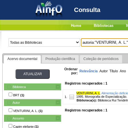
Consulta
Home
Bibliotecas
I
Acervo documental
Produção científica
Coleção de periódicos
Ordenar
Relevância
Autor
Título
Ano
por:
Registros recuperados : 1
Biblioteca
VENTURINI, A. L
.
Alimentação deficien
BRT
(1)
1995. Monografia de Especialização.
1.
Biblioteca(s):
Biblioteca Rui Tendinh
Autor
Registros recuperados : 1
VENTURINI, A. L.
(1)
Assunto
Capim elefante
(1)