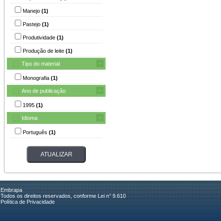
Manejo
(1)
Pastejo
(1)
Produtividade
(1)
Produção de leite
(1)
Tipo do material
Monografia
(1)
Ano de publicação
1995
(1)
Idioma
Português
(1)
Embrapa
Todos os direitos reservados, conforme Lei n° 9.610
Política de Privacidade