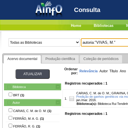
Consulta
Home
Bibliotecas
I
Acervo documental
Produção científica
Coleção de periódicos
Ordenar
Relevância
Autor
Título
Ano
por:
Registros recuperados : 1
Biblioteca
CARIAS, C. M. de O. M.
;
GRAVINA, G
BRT
(1)
Predição de ganhos genéticos via mo
1.
jan./mar. 2016.
Autor
Biblioteca(s):
Biblioteca Rui Tendinh
CARIAS, C. M. de O. M.
(1)
Registros recuperados : 1
FERRÃO, M. A. G.
(1)
FERRÃO, R. G.
(1)