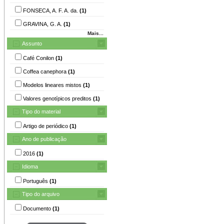
FONSECA, A. F. A. da.
(1)
GRAVINA, G. A.
(1)
Mais...
Assunto
Café Conilon
(1)
Coffea canephora
(1)
Modelos lineares mistos
(1)
Valores genotípicos preditos
(1)
Tipo do material
Artigo de periódico
(1)
Ano de publicação
2016
(1)
Idioma
Português
(1)
Tipo do arquivo
Documento
(1)